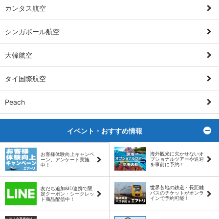
カンタス航空
シンガポール航空
大韓航空
タイ国際航空
Peach
イベント・おすすめ情報
ト
海外観光に欠かせないオ
お客様体験向上キャンペ
プショナルツアーや送迎
ーン、アンケート実施
を事前に予約！
中！
世界各地の鉄道・長距離
友だち追加&ID連携で限
バスのチケットがオンラ
定クーポン・シークレッ
インで予約可能！
ト商品配信中！