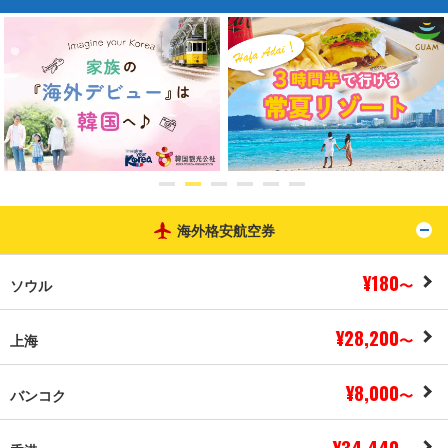
海外格安航空券
ト
¥180
ソウル
〜
¥28,200
上海
〜
¥8,000
バンコク
〜
¥34,440