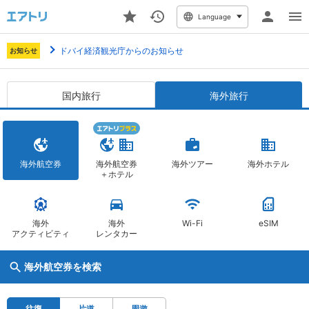
Language
ドバイ経済観光庁からのお知らせ
お知らせ
国内旅行
海外旅行
海外航空券
海外航空券
海外ツアー
海外ホテル
＋ホテル
海外
海外
Wi-Fi
eSIM
アクティビティ
レンタカー
海外航空券を検索
往復
片道
周遊