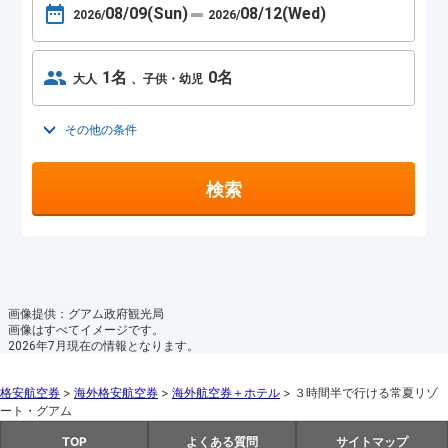
08/09
(Sun)
08/12
(Wed)
2026/
2026/
1名
0名
大人
子供・幼児
その他の条件
トグルを開く
検索
画像提供：グアム政府観光局
画像はすべてイメージです。
2026年7月現在の情報となります。
格安航空券
>
海外格安航空券
>
海外航空券＋ホテル
>
３時間半で行ける常夏リゾ
ート・グアム
TOP
よくある質問
サイトマップ