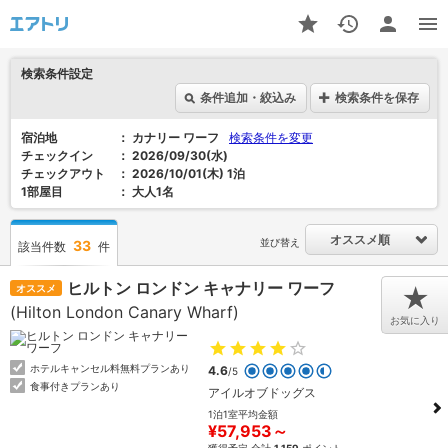
検索条件設定
条件追加・絞込み
検索条件を保存
宿泊地
カナリー ワーフ
検索条件を変更
チェックイン
2026/09/30(水)
チェックアウト
2026/10/01(木) 1泊
1部屋目
大人1名
オススメ順
並び替え
33
該当件数
件
ヒルトン ロンドン キャナリー ワーフ
オススメ
★
(Hilton London Canary Wharf)
お気に入り
ホテルキャンセル料無料プランあり
4.6
/5
食事付きプランあり
アイルオブドッグス
1泊1室平均金額
¥57,953～