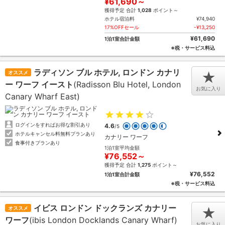
¥61,690～
獲得予定 合計
1,028
ポイント～
ホテル宿泊料
¥74,940
17%OFFセール
-¥13,250
¥61,690
1泊1室合計金額
※税・サービス料込
ラディソン ブル ホテル, ロンドン カナリ
オススメ
★
ー ワーフ イースト
(Radisson Blu Hotel, London
お気に入り
Canary Wharf East)
ログインをすればお得な割引あり
4.6
/5
ホテルキャンセル料無料プランあり
カナリー ワーフ
食事付きプランあり
1泊1室平均金額
¥76,552～
獲得予定 合計
1,275
ポイント～
¥76,552
1泊1室合計金額
※税・サービス料込
イビス ロンドン ドックランズ カナリー
オススメ
★
ワーフ
(ibis London Docklands Canary Wharf)
お気に入り