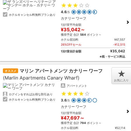
4.6
/5
ホテルキャンセル料無料プランあり
カナリー ワーフ
1泊1室平均金額
¥35,042～
獲得予定 合計
584
ポイント～
ホテル宿泊料
¥47,557
26%OFFセール
-¥12,515
¥35,042
1泊1室合計金額
※税・サービス料込
マリン アパートメンツ カナリー ワーフ
オススメ
★
(Marlin Apartments Canary Wharf)
お気に入り
アパートメント
ログインをすればお得な割引あり
ホテルキャンセル料無料プランあり
3.6
/5
カナリー ワーフ
1泊1室平均金額
¥47,697～
獲得予定 合計
794
ポイント～
ホテル宿泊料
¥52,114