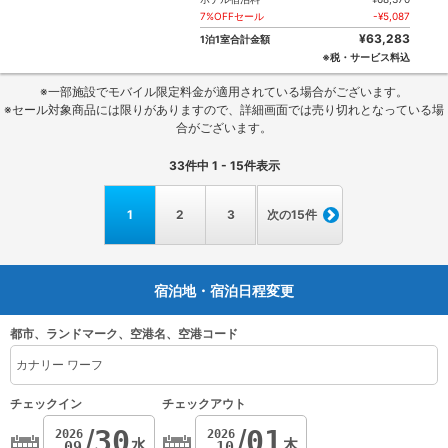
7%OFFセール
-¥5,087
¥63,283
1泊1室合計金額
※税・サービス料込
※一部施設でモバイル限定料金が適用されている場合がございます。
※セール対象商品には限りがありますので、詳細画面では売り切れとなっている場
合がございます。
33
件中
1 - 15
件表示
1
2
3
次の15件
宿泊地・宿泊日程変更
都市、ランドマーク、空港名、空港コード
チェックイン
チェックアウト
30
01
2026
2026
水
木
09
10