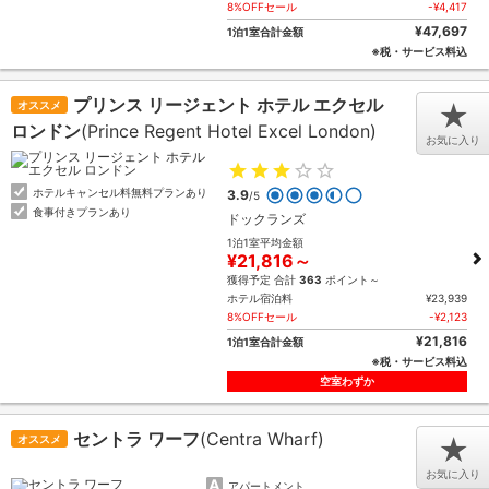
8%OFFセール
-¥4,417
¥47,697
1泊1室合計金額
※税・サービス料込
プリンス リージェント ホテル エクセル
オススメ
★
ロンドン
(Prince Regent Hotel Excel London)
お気に入り
ホテルキャンセル料無料プランあり
3.9
/5
食事付きプランあり
ドックランズ
1泊1室平均金額
¥21,816～
獲得予定 合計
363
ポイント～
ホテル宿泊料
¥23,939
8%OFFセール
-¥2,123
¥21,816
1泊1室合計金額
※税・サービス料込
空室わずか
セントラ ワーフ
(Centra Wharf)
オススメ
★
お気に入り
アパートメント