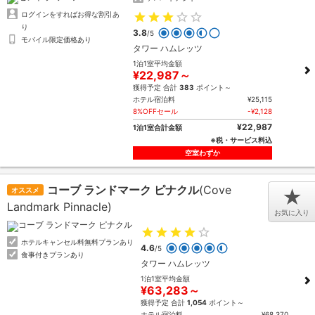
ログインをすればお得な割引あ
り
3.8
/5
モバイル限定価格あり
タワー ハムレッツ
1泊1室平均金額
¥22,987～
獲得予定 合計
383
ポイント～
ホテル宿泊料
¥25,115
8%OFFセール
-¥2,128
¥22,987
1泊1室合計金額
※税・サービス料込
空室わずか
コーブ ランドマーク ピナクル
(Cove
オススメ
★
Landmark Pinnacle)
お気に入り
ホテルキャンセル料無料プランあり
4.6
/5
食事付きプランあり
タワー ハムレッツ
1泊1室平均金額
¥63,283～
獲得予定 合計
1,054
ポイント～
ホテル宿泊料
¥68,370