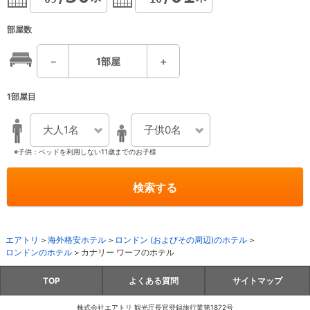
部屋数
－
1
部屋
＋
1部屋目
大人1名
子供0名
※子供：ベッドを利用しない11歳までのお子様
検索する
エアトリ
海外格安ホテル
ロンドン (およびその周辺)のホテル
ロンドンのホテル
カナリー ワーフのホテル
TOP
よくある質問
サイトマップ
株式会社エアトリ 観光庁長官登録旅行業第1872号