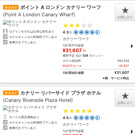
ポイント A ロンドン カナリー ワーフ
オススメ
★
(Point A London Canary Wharf)
お気に入り
ログインをすればお得な割引あり
4.3
/5
ホテルキャンセル料無料プランあり
カナリー ワーフ
食事付きプランあり
1泊1室平均金額
¥31,607～
獲得予定 合計
526
ポイント～
ホテル宿泊料
¥34,534
8%OFFセール
-¥2,927
¥31,607
1泊1室合計金額
※税・サービス料込
カナリー リバーサイド プラザ ホテル
オススメ
★
(Canary Riverside Plaza Hotel)
お気に入り
モバイル限定価格あり
4.5
/5
ホテルキャンセル料無料プランあり
カナリー ワーフ
食事付きプランあり
1泊1室平均金額