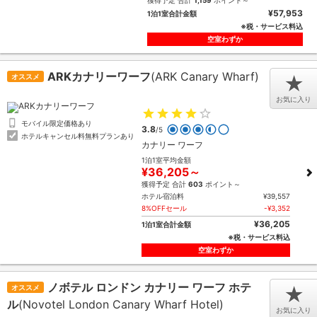
獲得予定 合計
1,159
ポイント～
¥57,953
1泊1室合計金額
※税・サービス料込
空室わずか
ARKカナリーワーフ
(ARK Canary Wharf)
オススメ
★
お気に入り
モバイル限定価格あり
3.8
/5
ホテルキャンセル料無料プランあり
カナリー ワーフ
1泊1室平均金額
¥36,205～
獲得予定 合計
603
ポイント～
ホテル宿泊料
¥39,557
8%OFFセール
-¥3,352
¥36,205
1泊1室合計金額
※税・サービス料込
空室わずか
ノボテル ロンドン カナリー ワーフ ホテ
オススメ
★
ル
(Novotel London Canary Wharf Hotel)
お気に入り