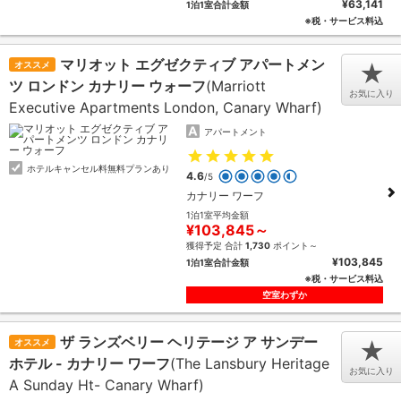
¥63,141
1泊1室合計金額
※税・サービス料込
マリオット エグゼクティブ アパートメン
オススメ
★
ツ ロンドン カナリー ウォーフ
(Marriott
お気に入り
Executive Apartments London, Canary Wharf)
アパートメント
ホテルキャンセル料無料プランあり
4.6
/5
カナリー ワーフ
1泊1室平均金額
¥103,845～
獲得予定 合計
1,730
ポイント～
¥103,845
1泊1室合計金額
※税・サービス料込
空室わずか
ザ ランズベリー ヘリテージ ア サンデー
オススメ
★
ホテル - カナリー ワーフ
(The Lansbury Heritage
お気に入り
A Sunday Ht- Canary Wharf)