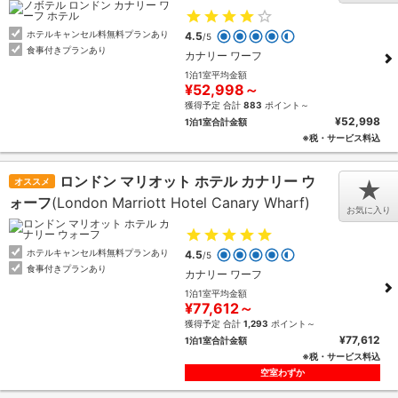
ホテルキャンセル料無料プランあり
4.5
/5
食事付きプランあり
カナリー ワーフ
1泊1室平均金額
¥52,998～
獲得予定 合計
883
ポイント～
¥52,998
1泊1室合計金額
※税・サービス料込
ロンドン マリオット ホテル カナリー ウ
オススメ
★
ォーフ
(London Marriott Hotel Canary Wharf)
お気に入り
ホテルキャンセル料無料プランあり
4.5
/5
食事付きプランあり
カナリー ワーフ
1泊1室平均金額
¥77,612～
獲得予定 合計
1,293
ポイント～
¥77,612
1泊1室合計金額
※税・サービス料込
空室わずか