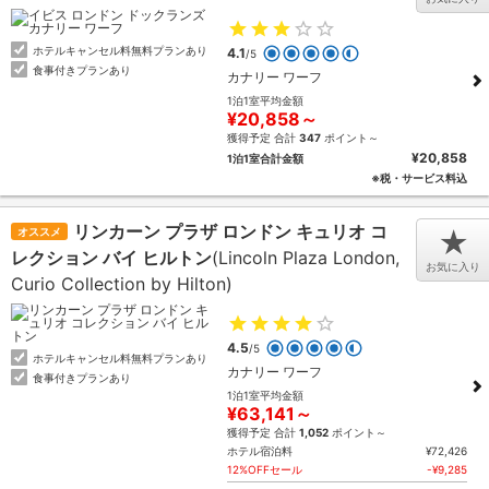
ホテルキャンセル料無料プランあり
4.1
/5
食事付きプランあり
カナリー ワーフ
1泊1室平均金額
¥20,858～
獲得予定 合計
347
ポイント～
¥20,858
1泊1室合計金額
※税・サービス料込
リンカーン プラザ ロンドン キュリオ コ
オススメ
★
レクション バイ ヒルトン
(Lincoln Plaza London,
お気に入り
Curio Collection by Hilton)
4.5
/5
ホテルキャンセル料無料プランあり
カナリー ワーフ
食事付きプランあり
1泊1室平均金額
¥63,141～
獲得予定 合計
1,052
ポイント～
ホテル宿泊料
¥72,426
12%OFFセール
-¥9,285