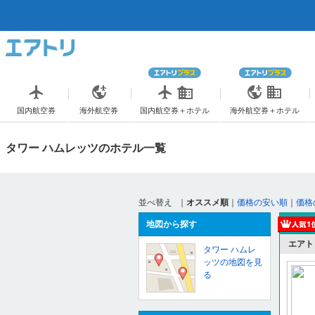
国内航空券
海外航空券
国内航空券＋ホテル
海外航空券＋ホテル
タワー ハムレッツのホテル一覧
並べ替え
｜
オススメ順
｜
価格の安い順
｜
価格
地図から探す
エアト
タワー ハムレ
ッツの地図を見
る