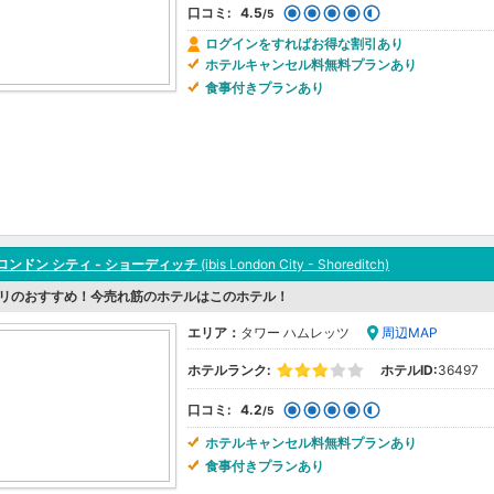
口コミ:
4.5
/5
ログインをすればお得な割引あり
ホテルキャンセル料無料プランあり
食事付きプランあり
ロンドン シティ - ショーディッチ
(ibis London City - Shoreditch)
リのおすすめ！今売れ筋のホテルはこのホテル！
エリア：
タワー ハムレッツ
周辺MAP
ホテルランク:
ホテルID:
36497
口コミ:
4.2
/5
ホテルキャンセル料無料プランあり
食事付きプランあり