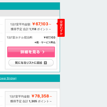
￥67,103
～
1泊1室平均金額
獲得予定 合計
1,118
ポイント～
1泊1室ホテル宿泊料
￥67,103
※税・サービス料込
気になるリストに追加
ower Bridge)
￥78,358
～
1泊1室平均金額
獲得予定 合計
1,305
ポイント～