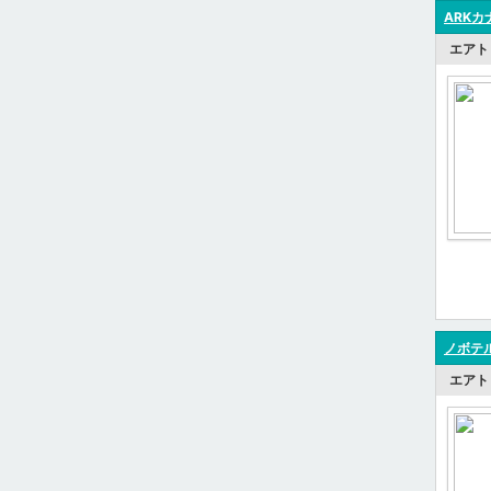
ARK
エアト
ノボテル
エアト