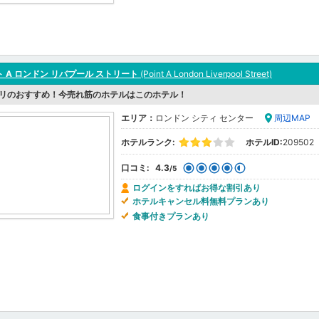
 A ロンドン リバプール ストリート
(Point A London Liverpool Street)
リのおすすめ！今売れ筋のホテルはこのホテル！
エリア：
ロンドン シティ センター
周辺MAP
ホテルランク:
ホテルID:
209502
口コミ:
4.3
/5
ログインをすればお得な割引あり
ホテルキャンセル料無料プランあり
食事付きプランあり