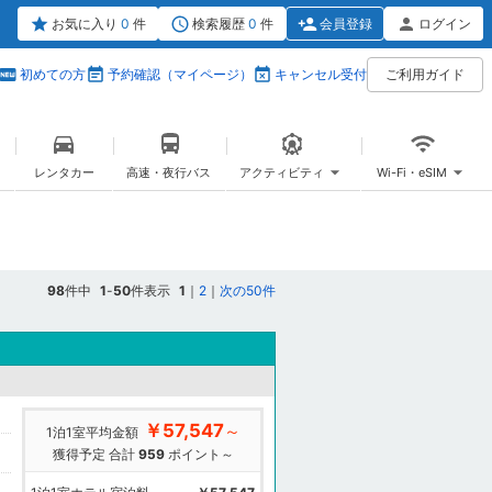
お気に入り
0
件
検索履歴
0
件
会員登録
ログイン
初めての方
予約確認（マイページ）
キャンセル受付
ご利用ガイド
レンタカー
高速・夜行バス
アクティビティ
Wi-Fi・eSIM
98
件中
1
-
50
件表示
1
｜
2
｜
次の50件
￥57,547
～
1泊1室平均金額
獲得予定 合計
959
ポイント～