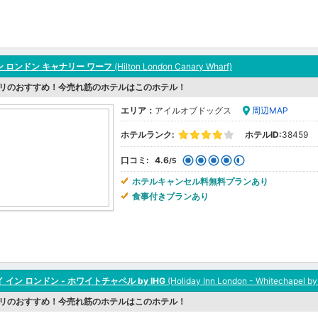
 ロンドン キャナリー ワーフ
(Hilton London Canary Wharf)
リのおすすめ！今売れ筋のホテルはこのホテル！
エリア：
アイルオブドッグス
周辺MAP
ホテルランク:
ホテルID:
38459
口コミ:
4.6
/5
ホテルキャンセル料無料プランあり
食事付きプランあり
 イン ロンドン - ホワイトチャペル by IHG
(Holiday Inn London - Whitechapel by
リのおすすめ！今売れ筋のホテルはこのホテル！