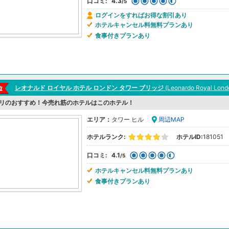
口コミ:
4.3
/5
ログインをすればお得な割引あり
ホテルキャンセル料無料プランあり
食事付きプランあり
レオナルド ロイヤル ホテル ロンドン タワー ブリッジ
(Leonardo Royal Lond
リのおすすめ！今売れ筋のホテルはこのホテル！
エリア：
タワー ヒル
周辺MAP
ホテルランク:
ホテルID:
181051
口コミ:
4.1
/5
ホテルキャンセル料無料プランあり
食事付きプランあり