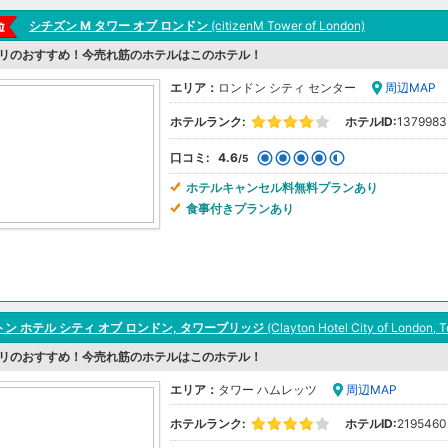
シチズン M タワー オブ ロンドン
(citizenM Tower of London)
リのおすすめ！今売れ筋のホテルはこのホテル！
エリア：
ロンドン シティ センター
周辺MAP
ホテルランク:
ホテルID:
1379983
口コミ:
4.6
/5
ホテルキャンセル料無料プランあり
食事付きプランあり
ン ホテル シティ オブ ロンドン, タワーブリッジ
(Clayton Hotel City of London, T
リのおすすめ！今売れ筋のホテルはこのホテル！
エリア：
タワー ハムレッツ
周辺MAP
ホテルランク:
ホテルID:
2195460