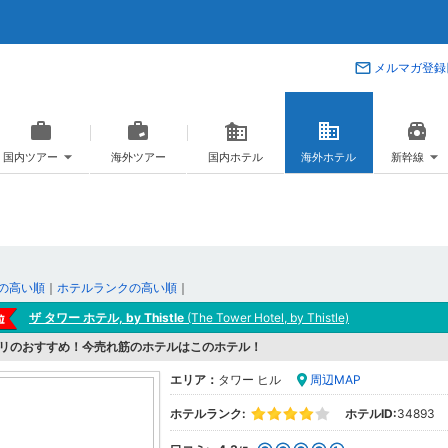
メルマガ登録
国内ツアー
海外ツアー
国内ホテル
海外ホテル
新幹線
の高い順
｜
ホテルランクの高い順
｜
ザ タワー ホテル, by Thistle
(The Tower Hotel, by Thistle)
リのおすすめ！今売れ筋のホテルはこのホテル！
エリア：
タワー ヒル
周辺MAP
ホテルランク:
ホテルID:
34893