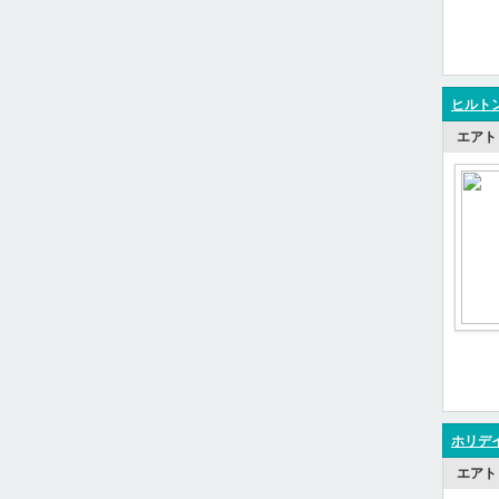
ヒルトン
エアト
ホリデイ
エアト