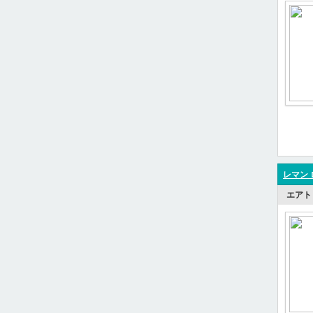
レマン 
エアト