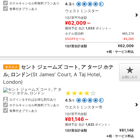
ホテルキャンセル料無料プランあり
4.3
/5
食事付きプランあり
ウェストミンスター
1泊1室平均金額
¥62,009～
獲得予定 合計
1,033
ポイント～
ホテル宿泊料
¥65,274
5%OFFセール
-¥3,265
¥62,009
1泊1室合計金額
※税・サービス料込
セント ジェームズ コート, ア タージ ホテ
オススメ
★
ル, ロンドン
(St James' Court, A Taj Hotel,
お気に入り
London)
ログインをすればお得な割引あり
4.5
/5
ホテルキャンセル料無料プランあり
ウエストミンスター市
食事付きプランあり
1泊1室平均金額
¥81,146～
獲得予定 合計
1,622
ポイント～
¥81,146
1泊1室合計金額
※税・サービス料込