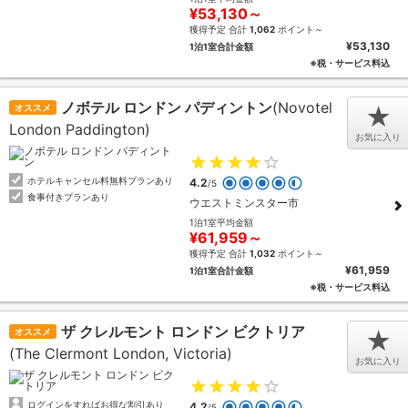
¥53,130～
獲得予定 合計
1,062
ポイント～
¥53,130
1泊1室合計金額
※税・サービス料込
ノボテル ロンドン パディントン
(Novotel
オススメ
★
London Paddington)
お気に入り
ホテルキャンセル料無料プランあり
4.2
/5
食事付きプランあり
ウエストミンスター市
1泊1室平均金額
¥61,959～
獲得予定 合計
1,032
ポイント～
¥61,959
1泊1室合計金額
※税・サービス料込
ザ クレルモント ロンドン ビクトリア
オススメ
★
(The Clermont London, Victoria)
お気に入り
ログインをすればお得な割引あり
4.2
/5