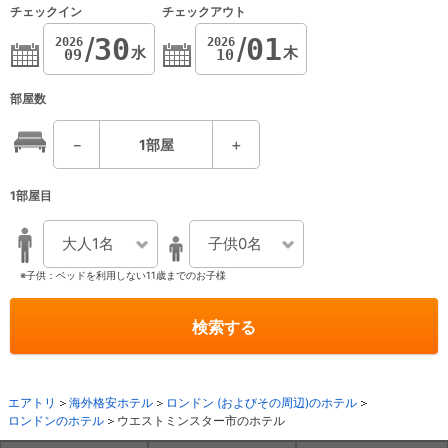
チェックイン
チェックアウト
30
01
2026
2026
水
木
09
10
部屋数
－
1
部屋
＋
1部屋目
大人1名
子供0名
※子供：ベッドを利用しない11歳までのお子様
検索する
エアトリ
海外格安ホテル
ロンドン (およびその周辺)のホテル
ロンドンのホテル
ウエストミンスター市のホテル