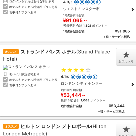
ログインをすればお得な割引あり
4.3
/5
ホテルキャンセル料無料プランあり
ウエストミンスター市
食事付きプランあり
1泊1室平均金額
¥91,065～
獲得予定 合計
1,821
ポイント～
¥91,065
1泊1室合計金額
※税・サービス料込
ストランド パレス ホテル
(Strand Palace
オススメ
★
Hotel)
お気に入り
モバイル限定価格あり
4.1
/5
ホテルキャンセル料無料プランあり
ロンドン シティ センター
食事付きプランあり
1泊1室平均金額
¥53,444～
獲得予定 合計
1,068
ポイント～
¥53,444
1泊1室合計金額
※税・サービス料込
ヒルトン ロンドン メトロポール
(Hilton
オススメ
★
London Metropole)