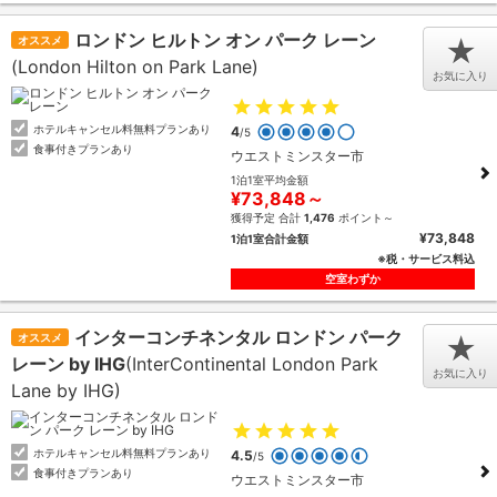
ロンドン ヒルトン オン パーク レーン
オススメ
★
(London Hilton on Park Lane)
お気に入り
ホテルキャンセル料無料プランあり
4
/5
食事付きプランあり
ウエストミンスター市
1泊1室平均金額
¥73,848～
獲得予定 合計
1,476
ポイント～
¥73,848
1泊1室合計金額
※税・サービス料込
空室わずか
インターコンチネンタル ロンドン パーク
オススメ
★
レーン by IHG
(InterContinental London Park
お気に入り
Lane by IHG)
ホテルキャンセル料無料プランあり
4.5
/5
食事付きプランあり
ウエストミンスター市