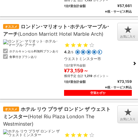
獲得予定 合計
1,153
ポイント～
¥57,661
1泊1室合計金額
※税・サービス料込
ロンドン･マリオット･ホテル･マーブル･
オススメ
★
アーチ
(London Marriott Hotel Marble Arch)
お気に入り
ホテルキャンセル料無料プランあり
4.2
/5
食事付きプランあり
ウエストミンスター市
1泊1室平均金額
¥73,159～
獲得予定 合計
1,219
ポイント～
¥73,159
1泊1室合計金額
※税・サービス料込
空室わずか
ホテル リウ プラザ ロンドン ザ ウェスト
オススメ
★
ミンスター
(Hotel Riu Plaza London The
お気に入り
Westminster)