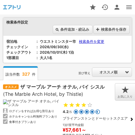
検索条件設定
条件追加・絞込み
検索条件を保存
宿泊地
ウエストミンスター市
検索条件を変更
チェックイン
2026/09/30(水)
チェックアウト
2026/10/01(木) 1泊
1部屋目
大人1名
オススメ順
並び替え
327
該当件数
件
ザ マーブル アーチ オテル, バイ シスル
オススメ
★
(The Marble Arch Hotel, by Thistle)
お気に入り
ログインをすればお得な割引あり
4.2
/5
ホテルキャンセル料無料プランあり
ブライアンストンとドーセットスクエア
食事付きプランあり
1泊1室平均金額
¥57,661～