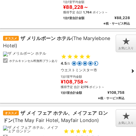
1泊1室平均金額
¥88,228～
獲得予定 合計
1,764
ポイント～
¥88,228
1泊1室合計金額
※税・サービス料込
ザ メリルボーン ホテル
(The Marylebone
オススメ
★
Hotel)
お気に入り
ホテルキャンセル料無料プランあり
4.5
/5
ウエストミンスター市
1泊1室平均金額
¥108,758～
獲得予定 合計
2,175
ポイント～
¥108,758
1泊1室合計金額
※税・サービス料込
ザ メイ フェア ホテル、メイフェア ロン
オススメ
★
ドン
(The May Fair Hotel, Mayfair London)
お気に入り