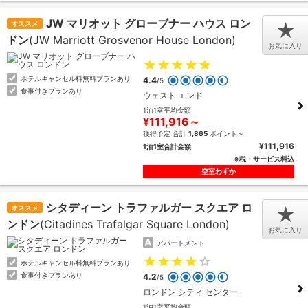
JW マリオット グローブナー ハウス ロン
オススメ
★
ドン
(JW Marriott Grosvenor House London)
お気に入り
ホテルキャンセル料無料プランあり
4.4
/5
食事付きプランあり
ウェスト エンド
1泊1室平均金額
¥111,916～
獲得予定 合計
1,865
ポイント～
¥111,916
1泊1室合計金額
※税・サービス料込
空室わずか
シタディーン トラファルガー スクエア ロ
オススメ
★
ンドン
(Citadines Trafalgar Square London)
お気に入り
アパートメント
ホテルキャンセル料無料プランあり
食事付きプランあり
4.2
/5
ロンドン シティ センター
1泊1室平均金額