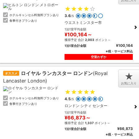
お気に入り
ホテルキャンセル料無料プランあり
3.6
/5
食事付きプランあり
ウエストミンスター市
1泊1室平均金額
¥100,164～
獲得予定 合計
2,003
ポイント～
¥100,164
1泊1室合計金額
※税・サービス料込
空室わずか
ロイヤル ランカスター ロンドン
(Royal
オススメ
★
Lancaster London)
お気に入り
ホテルキャンセル料無料プランあり
4.5
/5
食事付きプランあり
ロンドン シティ センター
1泊1室平均金額
¥66,873～
獲得予定 合計
1,337
ポイント～
¥66,873
1泊1室合計金額
※税・サービス料込