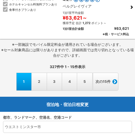
ホテルキャンセル料無料プランあり
ベルグレイヴィア
食事付きプランあり
1泊1室平均金額
¥63,621～
獲得予定 合計
1,272
ポイント～
¥63,621
1泊1室合計金額
※税・サービス料込
※一部施設でモバイル限定料金が適用されている場合がございます。
※セール対象商品には限りがありますので、詳細画面では売り切れとなっている場
合がございます。
327
件中
1 - 15
件表示
1
2
3
4
5
次の15件
宿泊地・宿泊日程変更
都市、ランドマーク、空港名、空港コード