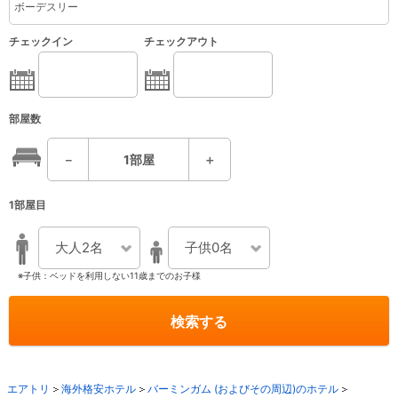
チェックイン
チェックアウト
部屋数
－
1
部屋
＋
1部屋目
大人2名
子供0名
※子供：ベッドを利用しない11歳までのお子様
検索する
エアトリ
海外格安ホテル
バーミンガム (およびその周辺)のホテル