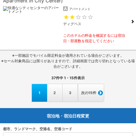
Apartment in City Center)
アパートメント
ディグベス
このホテルの料金を確認するには宿泊
日・部屋数を指定してください
※一部施設でモバイル限定料金が適用されている場合がございます。
※セール対象商品には限りがありますので、詳細画面では売り切れとなっている場
合がございます。
37
件中
1 - 15
件表示
1
2
3
次の15件
宿泊地・宿泊日程変更
都市、ランドマーク、空港名、空港コード