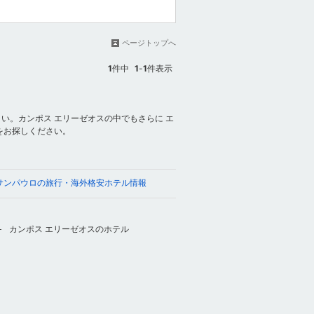
ページトップへ
1
件中
1
-
1
件表示
い。カンポス エリーゼオスの中でもさらに エ
をお探しください。
サンパウロの旅行・海外格安ホテル情報
カンポス エリーゼオスのホテル