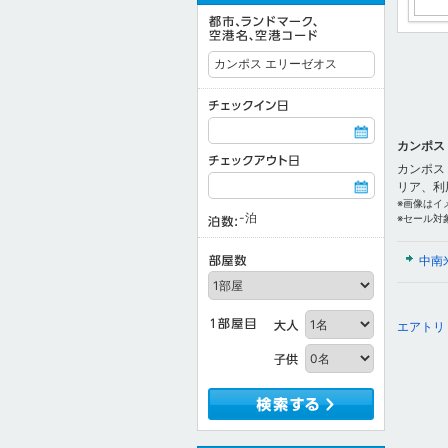
カンポス
カンポス
リア、利
※画像はイ
-
泊
※セール対
中南
エアトリ