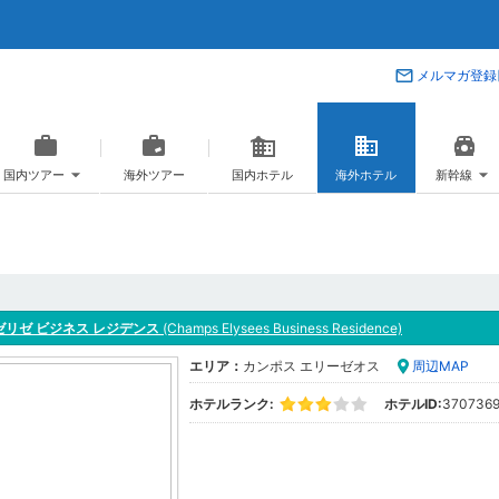
メルマガ登録
国内ツアー
海外ツアー
国内ホテル
海外ホテル
新幹線
ゼリゼ ビジネス レジデンス
(Champs Elysees Business Residence)
エリア：
カンポス エリーゼオス
周辺MAP
ホテルランク:
ホテルID:
370736