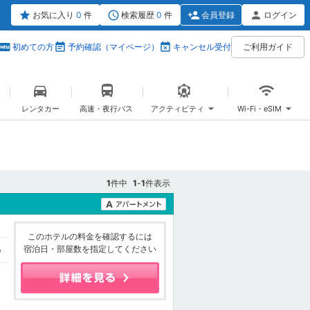
お気に入り
0
件
検索履歴
0
件
会員登録
ログイン
初めての方
予約確認（マイページ）
キャンセル受付
ご利用ガイド
レンタカー
高速・夜行バス
アクティビティ
Wi-Fi・eSIM
1
件中
1
-
1
件表示
このホテルの料金を確認するには
宿泊日・部屋数を指定してください
9