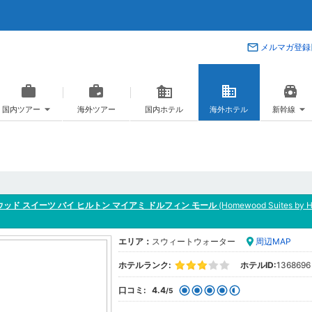
メルマガ登録
国内ツアー
海外ツアー
国内ホテル
海外ホテル
新幹線
ッド スイーツ バイ ヒルトン マイアミ ドルフィン モール
(Homewood Suites by Hi
エリア：
スウィートウォーター
周辺MAP
ホテルランク:
ホテルID:
1368696
口コミ:
4.4
/5