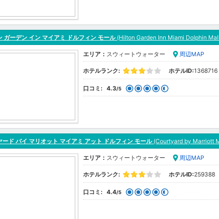
 ガーデン イン マイアミ ドルフィン モール
(Hilton Garden Inn Miami Dolphin Mal
エリア：
スウィートウォーター
周辺MAP
ホテルランク:
ホテルID:
1368716
口コミ:
4.3
/5
ード バイ マリオット マイアミ アット ドルフィン モール
(Courtyard by Marriott M
エリア：
スウィートウォーター
周辺MAP
ホテルランク:
ホテルID:
259388
口コミ:
4.4
/5