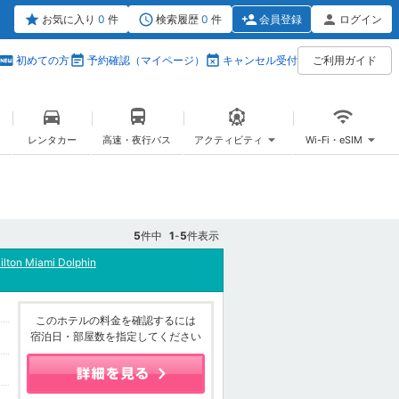
お気に入り
0
件
検索履歴
0
件
会員登録
ログイン
初めての方
予約確認（マイページ）
キャンセル受付
ご利用ガイド
レンタカー
高速・夜行バス
アクティビティ
Wi-Fi・eSIM
5
件中
1
-
5
件表示
lton Miami Dolphin
このホテルの料金を確認するには
宿泊日・部屋数を指定してください