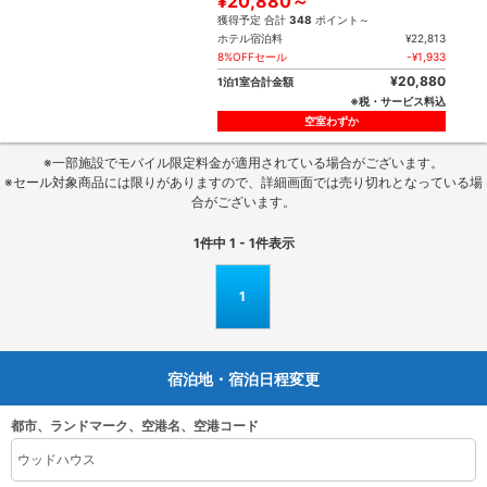
¥20,880～
獲得予定 合計
348
ポイント～
ホテル宿泊料
¥22,813
8%OFFセール
-¥1,933
¥20,880
1泊1室合計金額
※税・サービス料込
空室わずか
※一部施設でモバイル限定料金が適用されている場合がございます。
※セール対象商品には限りがありますので、詳細画面では売り切れとなっている場
合がございます。
1
件中
1 - 1
件表示
1
宿泊地・宿泊日程変更
都市、ランドマーク、空港名、空港コード