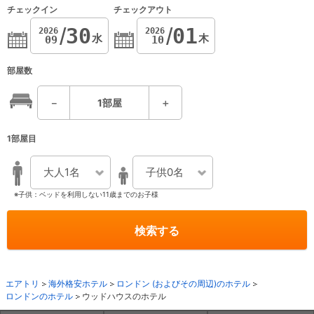
チェックイン
チェックアウト
30
01
2026
2026
水
木
09
10
部屋数
－
1
部屋
＋
1部屋目
大人1名
子供0名
※子供：ベッドを利用しない11歳までのお子様
検索する
エアトリ
海外格安ホテル
ロンドン (およびその周辺)のホテル
ロンドンのホテル
ウッドハウスのホテル