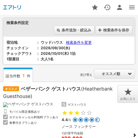
検索条件設定
条件追加・絞込み
検索条件を保存
宿泊地
ウッドハウス
検索条件を変更
チェックイン
2026/09/30(水)
チェックアウト
2026/10/01(木) 1泊
1部屋目
大人1名
オススメ順
並び替え
1
該当件数
件
ベザーバンク ゲストハウス
(Heatherbank
オススメ
★
Guesthouse)
お気に入り
ゲストハウス
モバイル限定価格あり
ホテルキャンセル料無料プランあり
4.4
/5
食事付きプランあり
ノース フィンチリー
1泊1室平均金額