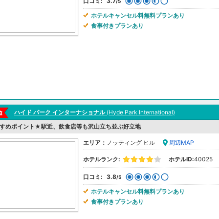
口コミ:
3.7
/5
ホテルキャンセル料無料プランあり
食事付きプランあり
ハイド パーク インターナショナル
(Hyde Park International)
すめポイント★駅近、飲食店等も沢山立ち並ぶ好立地
エリア：
ノッティング ヒル
周辺MAP
ホテルランク:
ホテルID:
40025
口コミ:
3.8
/5
ホテルキャンセル料無料プランあり
食事付きプランあり