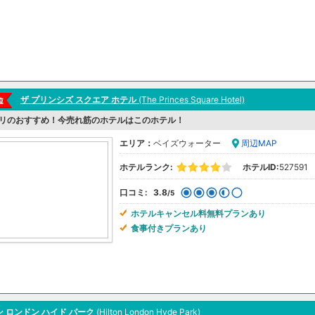
ザ プリンシズ スクエア ホテル
(The Princes Square Hotel)
リのおすすめ！今売れ筋のホテルはこのホテル！
エリア：
ベイズウォーター
周辺MAP
ホテルランク:
ホテルID:
527591
口コミ:
3.8
/5
ホテルキャンセル料無料プランあり
食事付きプランあり
 ロンドン ハイド パーク
(Hilton London Hyde Park)