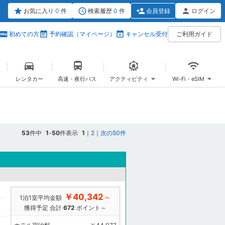
お気に入り
0
件
検索履歴
0
件
会員登録
ログイン
初めての方
予約確認（マイページ）
キャンセル受付
ご利用ガイド
レンタカー
高速・夜行バス
アクティビティ
Wi-Fi・eSIM
53
件中
1
-
50
件表示
1
｜
2
｜
次の50件
￥40,342
～
1泊1室平均金額
獲得予定 合計
672
ポイント～