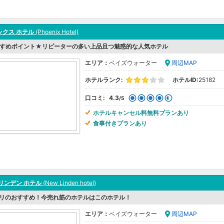
ックス ホテル
(Phoenix Hotel)
すめポイント★リピーターの多い上品且つ魅惑的な人気ホテル
エリア：
ベイズウォーター
周辺MAP
ホテルランク:
ホテルID:
25182
口コミ:
4.3
/5
ホテルキャンセル料無料プランあり
食事付きプランあり
リンデン ホテル
(New Linden hotel)
リのおすすめ！今売れ筋のホテルはこのホテル！
エリア：
ベイズウォーター
周辺MAP