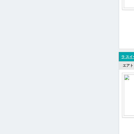
ラ スイ
エアト