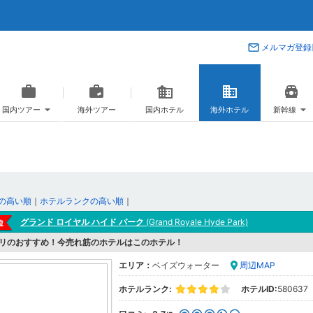
メルマガ登録
国内ツアー
海外ツアー
国内ホテル
海外ホテル
新幹線
の高い順
｜
ホテルランクの高い順
｜
グランド ロイヤル ハイド パーク
(Grand Royale Hyde Park)
リのおすすめ！今売れ筋のホテルはこのホテル！
エリア：
ベイズウォーター
周辺MAP
ホテルランク:
ホテルID:
580637