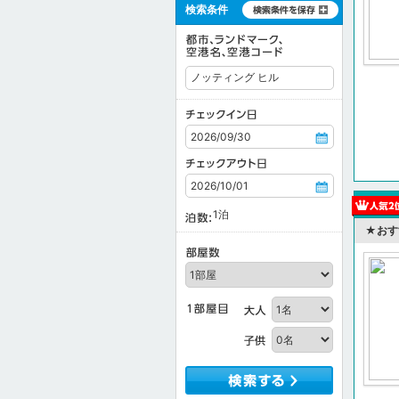
検索条件
1
泊
★おす