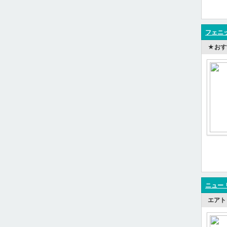
フェニ
★おす
ニュー 
エアト