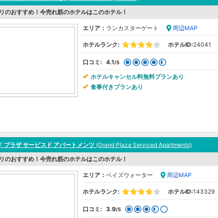
リのおすすめ！今売れ筋のホテルはこのホテル！
エリア：
ランカスターゲート
周辺MAP
ホテルランク:
ホテルID:
24041
口コミ:
4.1
/5
ホテルキャンセル料無料プランあり
食事付きプランあり
ド プラザ サービスド アパートメンツ
(Grand Plaza Serviced Apartments)
リのおすすめ！今売れ筋のホテルはこのホテル！
エリア：
ベイズウォーター
周辺MAP
ホテルランク:
ホテルID:
143329
口コミ:
3.9
/5