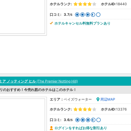
ホテルランク:
ホテルID:
18440
口コミ:
3.7
/5
ホテルキャンセル料無料プランあり
ミア ノッティング ヒル
(The Premier Notting Hill)
リのおすすめ！今売れ筋のホテルはこのホテル！
エリア：
ベイズウォーター
周辺MAP
ホテルランク:
ホテルID:
13376
口コミ:
3.6
/5
ログインをすればお得な割引あり