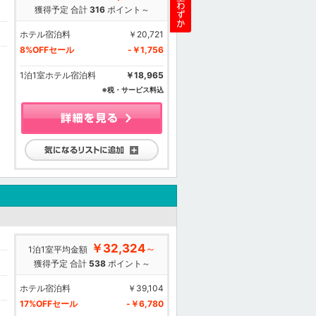
獲得予定 合計
316
ポイント～
ホテル宿泊料
￥20,721
8%OFFセール
-￥1,756
1泊1室ホテル宿泊料
￥18,965
※税・サービス料込
気になるリストに追加
￥32,324
～
1泊1室平均金額
獲得予定 合計
538
ポイント～
ホテル宿泊料
￥39,104
17%OFFセール
-￥6,780