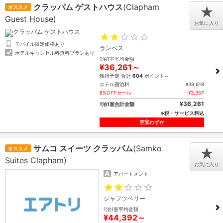
クラッパム ゲストハウス
(Clapham
オススメ
★
Guest House)
お気に入り
モバイル限定価格あり
ランベス
ホテルキャンセル料無料プランあり
1泊1室平均金額
¥36,261～
獲得予定 合計
604
ポイント～
ホテル宿泊料
¥39,618
8%OFFセール
-¥3,357
¥36,261
1泊1室合計金額
※税・サービス料込
空室わずか
サムコ スイーツ クラッパム
(Samko
オススメ
★
Suites Clapham)
お気に入り
アパートメント
シャフツベリー
1泊1室平均金額
¥44,392～