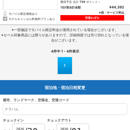
獲得予定 合計
739
ポイント～
¥44,392
1泊1室合計金額
※税・サービス料込
モバイル限定価格あり
空室わずか
ホテルキャンセル料無料プランあり
※一部施設でモバイル限定料金が適用されている場合がございます。
※セール対象商品には限りがありますので、詳細画面では売り切れとなっている場
合がございます。
4
件中
1 - 4
件表示
1
宿泊地・宿泊日程変更
都市、ランドマーク、空港名、空港コード
チェックイン
チェックアウト
2026
2026