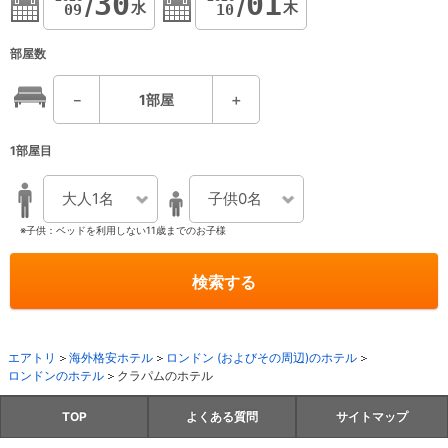
30
01
水
木
09
10
部屋数
－
1
部屋
＋
1部屋目
大人1名
子供0名
※子供：ベッドを利用しない11歳までのお子様
検索する
エアトリ
海外格安ホテル
ロンドン (およびその周辺)のホテル
ロンドンのホテル
クラパムのホテル
TOP
よくある質問
サイトマップ