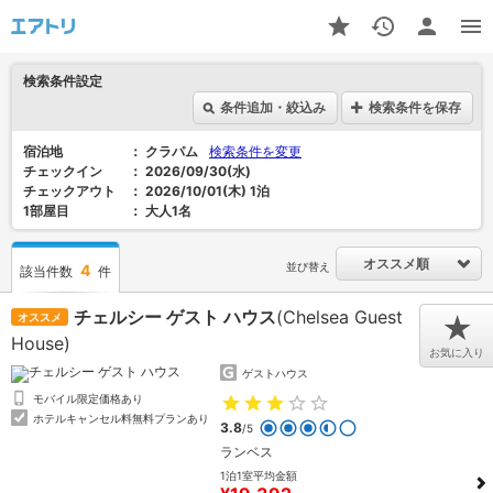
検索条件設定
条件追加・絞込み
検索条件を保存
宿泊地
クラパム
検索条件を変更
チェックイン
2026/09/30(水)
チェックアウト
2026/10/01(木) 1泊
1部屋目
大人1名
オススメ順
並び替え
4
該当件数
件
チェルシー ゲスト ハウス
(Chelsea Guest
オススメ
★
House)
お気に入り
ゲストハウス
モバイル限定価格あり
ホテルキャンセル料無料プランあり
3.8
/5
ランベス
1泊1室平均金額