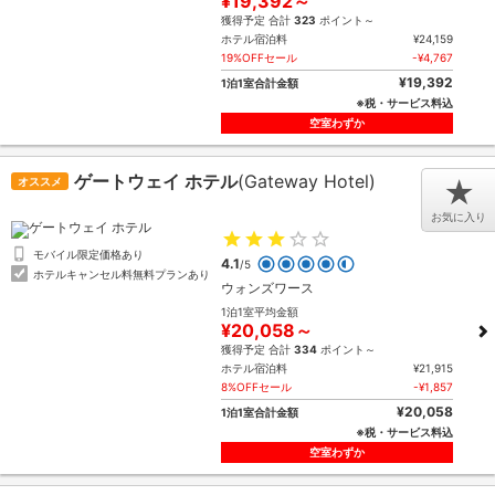
¥19,392～
獲得予定 合計
323
ポイント～
ホテル宿泊料
¥24,159
19%OFFセール
-¥4,767
¥19,392
1泊1室合計金額
※税・サービス料込
空室わずか
ゲートウェイ ホテル
(Gateway Hotel)
オススメ
★
お気に入り
モバイル限定価格あり
4.1
/5
ホテルキャンセル料無料プランあり
ウォンズワース
1泊1室平均金額
¥20,058～
獲得予定 合計
334
ポイント～
ホテル宿泊料
¥21,915
8%OFFセール
-¥1,857
¥20,058
1泊1室合計金額
※税・サービス料込
空室わずか