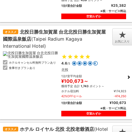
獲得予定 合計
439
ポイント～
¥25,382
1泊1室合計金額
※税・サービス料込
空室わずか
北投日勝生加賀屋 台北北投日勝生加賀屋
オススメ
★
國際温泉飯店
(Taipei Radium Kagaya
お気に入り
International Hotel)
ホテルキャンセル料無料プランあり
4.6
/5
食事付きプランあり
北投
1泊1室平均金額
¥100,673～
獲得予定 合計
1,743
ポイント～
ホテル宿泊料
¥174,923
42%OFFセール
-¥74,250
¥100,673
1泊1室合計金額
※税・サービス料込
空室わずか
ホテル ロイヤル 北投 北投老爺酒店
(Hotel
オススメ