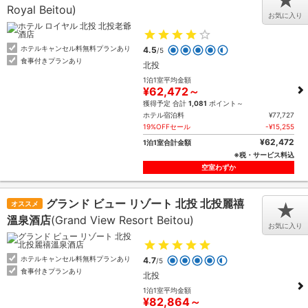
★
Royal Beitou)
お気に入り
ホテルキャンセル料無料プランあり
4.5
/5
食事付きプランあり
北投
1泊1室平均金額
¥62,472～
獲得予定 合計
1,081
ポイント～
ホテル宿泊料
¥77,727
19%OFFセール
-¥15,255
¥62,472
1泊1室合計金額
※税・サービス料込
空室わずか
グランド ビュー リゾート 北投 北投麗禧
オススメ
★
溫泉酒店
(Grand View Resort Beitou)
お気に入り
ホテルキャンセル料無料プランあり
4.7
/5
食事付きプランあり
北投
1泊1室平均金額
¥82,864～