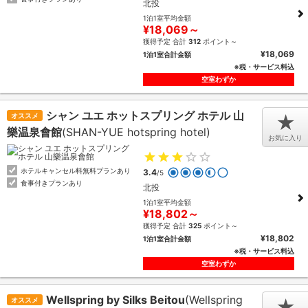
北投
1泊1室平均金額
¥18,069～
獲得予定 合計
312
ポイント～
¥18,069
1泊1室合計金額
※税・サービス料込
空室わずか
シャン ユエ ホットスプリング ホテル 山
オススメ
★
樂温泉會館
(SHAN-YUE hotspring hotel)
お気に入り
ホテルキャンセル料無料プランあり
3.4
/5
食事付きプランあり
北投
1泊1室平均金額
¥18,802～
獲得予定 合計
325
ポイント～
¥18,802
1泊1室合計金額
※税・サービス料込
空室わずか
Wellspring by Silks Beitou
(Wellspring
オススメ
★