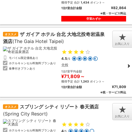
獲得予定 合計
1,434
ポイント～
¥82,864
1泊1室合計金額
※税・サービス料込
空室わずか
ザ ガイア ホテル 台北 大地北投奇岩温泉
オススメ
★
酒店
(The Gaia Hotel Taipei)
お気に入り
モバイル限定価格あり
4.5
/5
ホテルキャンセル料無料プランあり
北投
食事付きプランあり
1泊1室平均金額
¥71,809～
獲得予定 合計
1,243
ポイント～
¥71,809
1泊1室合計金額
※税・サービス料込
スプリング シティ リゾート 春天酒店
オススメ
★
(Spring City Resort)
お気に入り
ホテルキャンセル料無料プランあり
4
/5