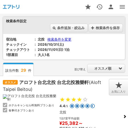
検索条件設定
条件追加・絞込み
検索条件を保存
宿泊地
北投
検索条件を変更
チェックイン
2026/10/31(土)
チェックアウト
2026/11/01(日) 1泊
1部屋目
大人1名
オススメ順
並び替え
29
該当件数
件
アロフト台北北投 台北北投雅樂軒
(Aloft
オススメ
★
Taipei Beitou)
お気に入り
ホテルキャンセル料無料プランあり
4.4
/5
食事付きプランあり
北投
1泊1室平均金額
¥25,382～