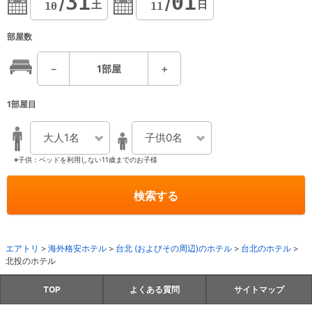
31
01
土
日
10
11
部屋数
－
1
部屋
＋
1部屋目
大人1名
子供0名
※子供：ベッドを利用しない11歳までのお子様
検索する
エアトリ
海外格安ホテル
台北 (およびその周辺)のホテル
台北のホテル
北投のホテル
TOP
よくある質問
サイトマップ