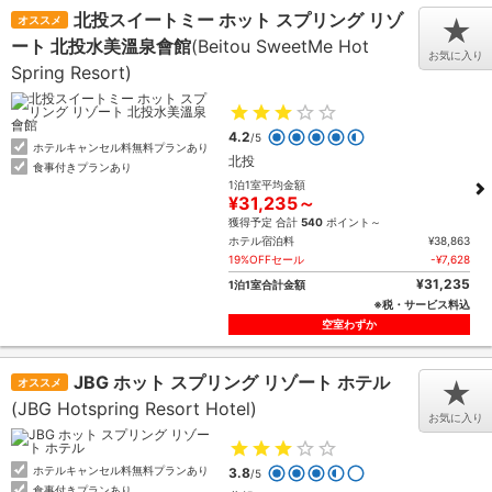
北投スイートミー ホット スプリング リゾ
オススメ
★
ート 北投水美溫泉會館
(Beitou SweetMe Hot
お気に入り
Spring Resort)
4.2
/5
ホテルキャンセル料無料プランあり
北投
食事付きプランあり
1泊1室平均金額
¥31,235～
獲得予定 合計
540
ポイント～
ホテル宿泊料
¥38,863
19%OFFセール
-¥7,628
¥31,235
1泊1室合計金額
※税・サービス料込
空室わずか
JBG ホット スプリング リゾート ホテル
オススメ
★
(JBG Hotspring Resort Hotel)
お気に入り
ホテルキャンセル料無料プランあり
3.8
/5
食事付きプランあり