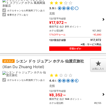
3.9
/5
ホテルキャンセル料無料プランあり
北投
食事付きプランあり
1泊1室平均金額
¥17,972～
獲得予定 合計
311
ポイント～
ホテル宿泊料
¥21,862
17%OFFセール
-¥3,890
¥17,972
1泊1室合計金額
※税・サービス料込
空室わずか
シエン ドゥ ジュアン ホテル 仙渡庄旅社
オススメ
★
(Xian Du Zhuang Hotel)
お気に入り
ホテルキャンセル料無料プランあり
4.4
/5
北投
1泊1室平均金額
¥8,352～
獲得予定 合計
144
ポイント～
ホテル宿泊料
¥9,155