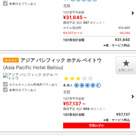
食事付きプランあり
北投
1泊1室平均金額
¥31,645～
獲得予定 合計
547
ポイント～
ホテル宿泊料
¥34,689
8%OFFセール
-¥3,044
¥31,645
1泊1室合計金額
※税・サービス料込
アジア パシフィック ホテル ベイトウ
オススメ
★
(Asia Pacific Hotel Beitou)
お気に入り
ホテルキャンセル料無料プランあり
4.4
/5
食事付きプランあり
北投
1泊1室平均金額
¥57,137～
獲得予定 合計
989
ポイント～
¥57,137
1泊1室合計金額
※税・サービス料込
空室わずか