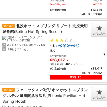
ホテル宿泊料
¥31,437
56%OFFセール
-¥17,761
¥13,676
1泊1室合計金額
※税・サービス料込
北投ホット スプリング リゾート 北投天玥
オススメ
★
泉會館
(Beitou Hot Spring Resort)
お気に入り
ホテルキャンセル料無料プランあり
4.3
/5
食事付きプランあり
北投
1泊1室平均金額
¥28,017～
獲得予定 合計
485
ポイント～
¥28,017
1泊1室合計金額
※税・サービス料込
空室わずか
フェニックス パビリオン ホット スプリン
オススメ
★
グ ホテル 鳳凰閣溫泉飯店
(Phoenix Pavilion Hot
お気に入り
Spring Hotel)