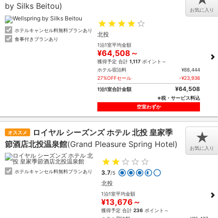
by Silks Beitou)
お気に入り
ホテルキャンセル料無料プランあり
北投
食事付きプランあり
1泊1室平均金額
¥64,508～
獲得予定 合計
1,117
ポイント～
ホテル宿泊料
¥88,444
27%OFFセール
-¥23,936
¥64,508
1泊1室合計金額
※税・サービス料込
空室わずか
ロイヤル シーズンズ ホテル 北投 皇家季
オススメ
★
節酒店北投温泉館
(Grand Pleasure Spring Hotel)
お気に入り
ホテルキャンセル料無料プランあり
3.7
/5
北投
1泊1室平均金額
¥13,676～
獲得予定 合計
236
ポイント～