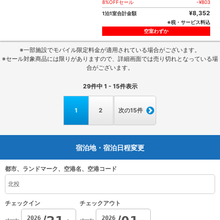
8%OFFセール
-¥803
¥8,352
1泊1室合計金額
※税・サービス料込
空室わずか
※一部施設でモバイル限定料金が適用されている場合がございます。
※セール対象商品には限りがありますので、詳細画面では売り切れとなっている場
合がございます。
29
件中
1 - 15
件表示
1
2
次の15件
宿泊地・宿泊日程変更
都市、ランドマーク、空港名、空港コード
チェックイン
チェックアウト
2026
2026