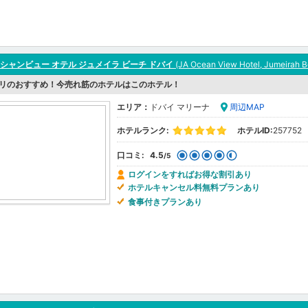
ーシャンビュー オテル ジュメイラ ビーチ ドバイ
(JA Ocean View Hotel, Jumeirah B
リのおすすめ！今売れ筋のホテルはこのホテル！
エリア：
ドバイ マリーナ
周辺MAP
ホテルランク:
ホテルID:
257752
口コミ:
4.5
/5
ログインをすればお得な割引あり
ホテルキャンセル料無料プランあり
食事付きプランあり