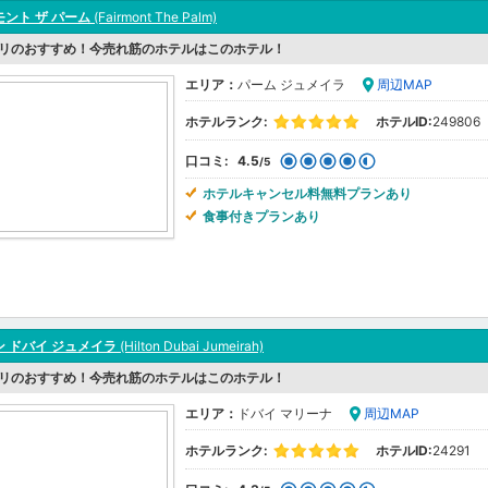
ント ザ パーム
(Fairmont The Palm)
リのおすすめ！今売れ筋のホテルはこのホテル！
エリア：
パーム ジュメイラ
周辺MAP
ホテルランク:
ホテルID:
249806
口コミ:
4.5
/5
ホテルキャンセル料無料プランあり
食事付きプランあり
 ドバイ ジュメイラ
(Hilton Dubai Jumeirah)
リのおすすめ！今売れ筋のホテルはこのホテル！
エリア：
ドバイ マリーナ
周辺MAP
ホテルランク:
ホテルID:
24291