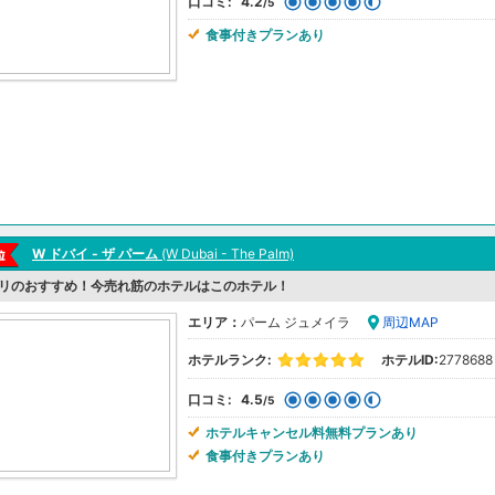
口コミ:
4.2
/5
食事付きプランあり
W ドバイ - ザ パーム
(W Dubai - The Palm)
リのおすすめ！今売れ筋のホテルはこのホテル！
エリア：
パーム ジュメイラ
周辺MAP
ホテルランク:
ホテルID:
2778688
口コミ:
4.5
/5
ホテルキャンセル料無料プランあり
食事付きプランあり