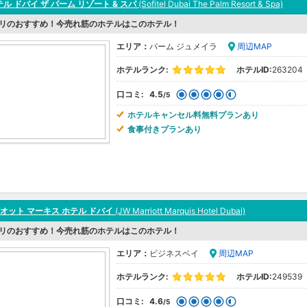
ル ドバイ ザ パーム リゾート & スパ
(Sofitel Dubai The Palm Resort & Spa)
リのおすすめ！今売れ筋のホテルはこのホテル！
エリア：
パーム ジュメイラ
周辺MAP
ホテルランク:
ホテルID:
263204
口コミ:
4.5
/5
ホテルキャンセル料無料プランあり
食事付きプランあり
オット マーキス ホテル ドバイ
(JW Marriott Marquis Hotel Dubai)
リのおすすめ！今売れ筋のホテルはこのホテル！
エリア：
ビジネスベイ
周辺MAP
ホテルランク:
ホテルID:
249539
口コミ:
4.6
/5