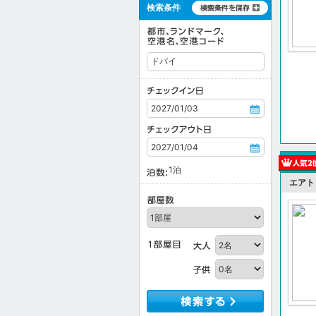
検索条件
1
泊
エアト