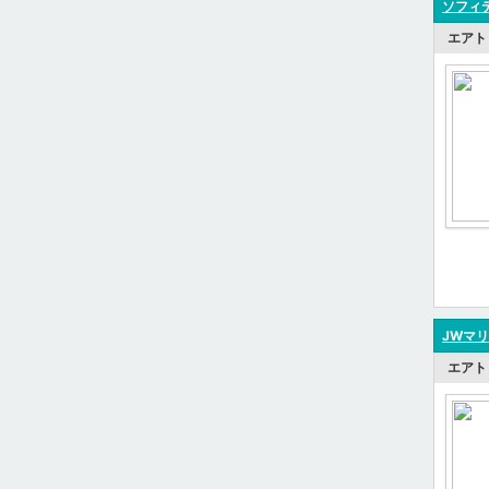
ソフィテ
エアト
JWマリ
エアト