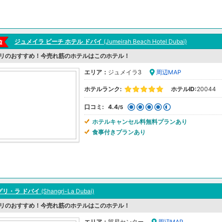
ジュメイラ ビーチ ホテル ドバイ
(Jumeirah Beach Hotel Dubai)
リのおすすめ！今売れ筋のホテルはこのホテル！
エリア：
ジュメイラ3
周辺MAP
ホテルランク:
ホテルID:
20044
口コミ:
4.4
/5
ホテルキャンセル料無料プランあり
食事付きプランあり
グリ・ラ ドバイ
(Shangri-La Dubai)
リのおすすめ！今売れ筋のホテルはこのホテル！
エリア：
貿易センター
周辺MAP