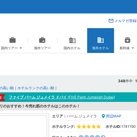
メルマガ登録
国内ツアー
海外ツアー
国内ホテル
海外ホテル
新幹線
348
件中
1
の高い順
｜
ホテルランクの高い順
｜
ファイブ パーム ジュメイラ ドバイ
(FIVE Palm Jumeirah Dubai)
リのおすすめ！今売れ筋のホテルはこのホテル！
エリア：
パーム ジュメイラ
周辺MAP
ホテルランク:
ホテルID:
1741190