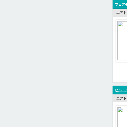
フェアモ
エアト
ヒルトン
エアト