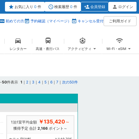
お気に入り
0
件
検索履歴
0
件
会員登録
ログイン
初めての方
予約確認（マイページ）
キャンセル受付
ご利用ガイド
レンタカー
高速・夜行バス
アクティビティ
Wi-Fi・eSIM
-
50
件表示
1
｜
2
｜
3
｜
4
｜
5
｜
6
｜
7
｜
次の50件
￥135,420
～
1泊1室平均金額
獲得予定 合計
2,166
ポイント～