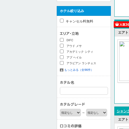
ホテル絞り込み
キャンセル料無料
エアト
DIFC
アウド メサ
アカデミック シティ
アブ ヘイル
アラビアン ランチェス
もっとみる（全96件）
シャン
～
エアト