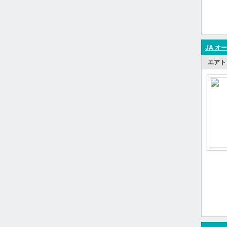
JA オ
エアト