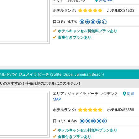
ホテルランク:
ホテルID:
31533
口コミ:
4.7
/5
ホテルキャンセル料無料プランあり
食事付きプランあり
ル ドバイ ジュメイラ ビーチ
(Sofitel Dubai Jumeirah Beach)
リのおすすめ！今売れ筋のホテルはこのホテル！
エリア：
ジュメイラ ビーチ レジデンス
周辺
MAP
ホテルランク:
ホテルID:
56588
口コミ:
4.6
/5
ホテルキャンセル料無料プランあり
食事付きプランあり