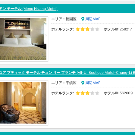
アン モーテル
(Meng Hsiang Motel)
エリア：
桃園区
周辺MAP
ホテルランク:
ホテルID:
258217
ユア ブティック モーテル チュン リー ブランチ
(All-Ur Boutique Motel-Chung-Li 
エリア：
平鎮区
周辺MAP
ホテルランク:
ホテルID:
562609