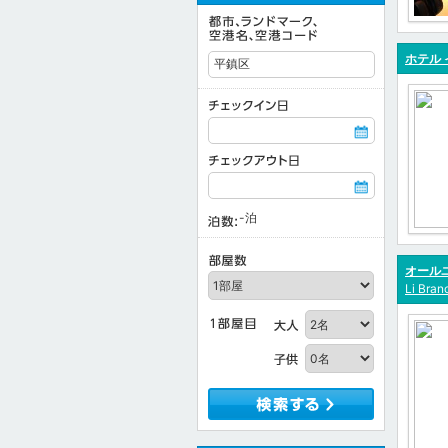
ホテル 
-
泊
オールユ
Li Bran