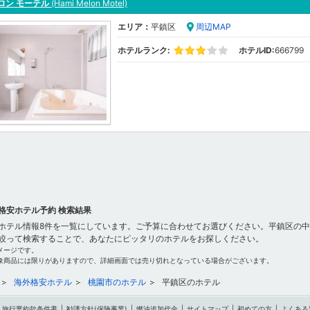
ロン モーテル
(Hami Melon Motel)
エリア：
平鎮区
周辺MAP
ホテルランク:
ホテルID:
666799
格安ホテル予約 検索結果
ホテル情報8件を一覧にしています。ご予算に合わせてお選びください。平鎮区の中
絞って検索することで、あなたにピッタリのホテルをお探しください。
メージです。
象商品には限りがありますので、詳細画面では売り切れとなっている場合がございます。
海外格安ホテル
桃園市のホテル
平鎮区のホテル
旅行業約款条件書
|
勧誘方針(保険事業)
|
燃油追加代金
|
サイトマップ
|
初めての方
|
よくある