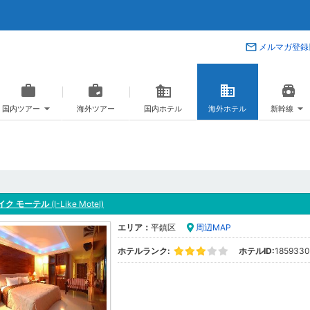
メルマガ登録
国内ツアー
海外ツアー
国内ホテル
海外ホテル
新幹線
イク モーテル
(I-Like Motel)
エリア：
平鎮区
周辺MAP
ホテルランク:
ホテルID:
1859330