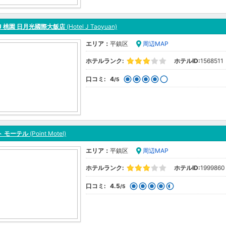
J 桃園 日月光國際大飯店
(Hotel J Taoyuan)
エリア：
平鎮区
周辺MAP
ホテルランク:
ホテルID:
1568511
口コミ:
4
/5
ト モーテル
(Point Motel)
エリア：
平鎮区
周辺MAP
ホテルランク:
ホテルID:
1999860
口コミ:
4.5
/5