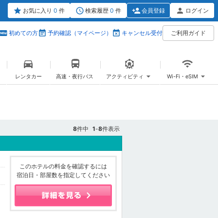
お気に入り
0
件
検索履歴
0
件
会員登録
ログイン
初めての方
予約確認（マイページ）
キャンセル受付
ご利用ガイド
レンタカー
高速・夜行バス
アクティビティ
Wi-Fi・eSIM
8
件中
1
-
8
件表示
このホテルの料金を確認するには
宿泊日・部屋数を指定してください