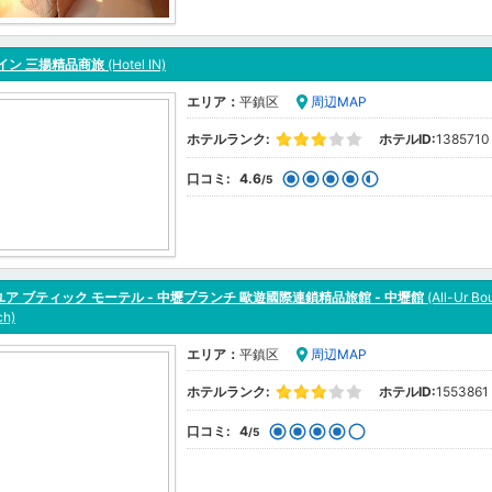
イン 三揚精品商旅
(Hotel IN)
エリア：
平鎮区
周辺MAP
ホテルランク:
ホテルID:
1385710
口コミ:
4.6
/5
ア ブティック モーテル - 中壢ブランチ 歐遊國際連鎖精品旅館 - 中壢館
(All-Ur Bo
ch)
エリア：
平鎮区
周辺MAP
ホテルランク:
ホテルID:
1553861
口コミ:
4
/5