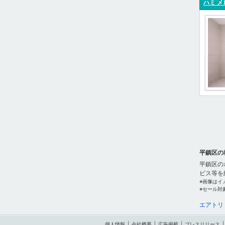
ハミ メ
平鎮区の
平鎮区の
ビス等を
※画像はイ
※セール対
エアトリ
個人情報
|
会社概要
|
広告掲載
|
プレスリリース
|