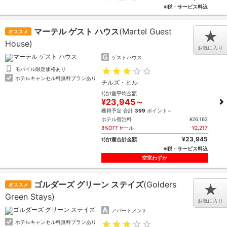
※税・サービス料込
マーテル ゲスト ハウス
(Martel Guest
オススメ
★
House)
お気に入り
ゲストハウス
モバイル限定価格あり
ホテルキャンセル料無料プランあり
チルズ・ヒル
1泊1室平均金額
¥23,945～
獲得予定 合計
399
ポイント～
ホテル宿泊料
¥26,162
8%OFFセール
-¥2,217
¥23,945
1泊1室合計金額
※税・サービス料込
空室わずか
ゴルダーズ グリーン ステイズ
(Golders
オススメ
★
Green Stays)
お気に入り
アパートメント
ホテルキャンセル料無料プランあり