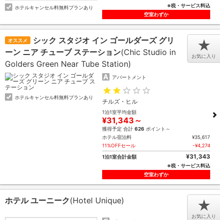
※税・サービス料込
ホテルキャンセル料無料プランあり
空室わずか
シック スタジオ イン ゴールダーズ グリ
オススメ
★
ーン ニア チューブ ステーション
(Chic Studio in
お気に入り
Golders Green Near Tube Station)
アパートメント
ホテルキャンセル料無料プランあり
チルズ・ヒル
1泊1室平均金額
¥31,343～
獲得予定 合計
626
ポイント～
ホテル宿泊料
¥35,617
11%OFFセール
-¥4,274
¥31,343
1泊1室合計金額
※税・サービス料込
空室わずか
ホテル ユーニーク
(Hotel Unique)
★
お気に入り