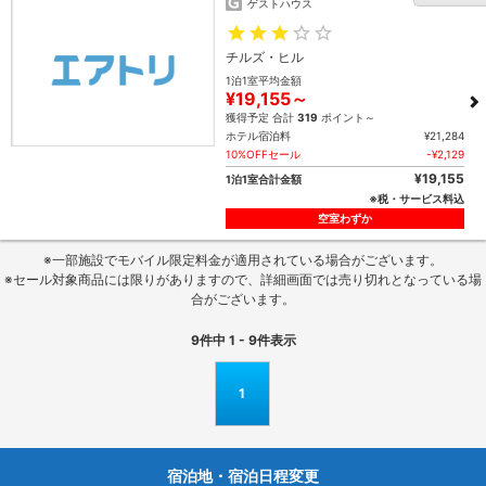
ゲストハウス
チルズ・ヒル
1泊1室平均金額
¥19,155～
獲得予定 合計
319
ポイント～
ホテル宿泊料
¥21,284
10%OFFセール
-¥2,129
¥19,155
1泊1室合計金額
※税・サービス料込
空室わずか
※一部施設でモバイル限定料金が適用されている場合がございます。
※セール対象商品には限りがありますので、詳細画面では売り切れとなっている場
合がございます。
9
件中
1 - 9
件表示
1
宿泊地・宿泊日程変更