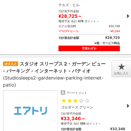
チルズ・ヒル
1泊1室平均金額
¥28,725～
獲得予定 合計
478
ポイント～
ホテル宿泊料
¥34,769
17%OFFセール
-¥6,044
¥28,725
1泊1室合計金額
※税・サービス料込
空室わずか
スタジオ スリープス 2 - ガーデン ビュー
オススメ
★
- パーキング - インターネット - パティオ
お気に入り
(Studiosleeps2-gardenview-parking-internet-
patio)
アパートメント
ゴルダーズ グリーン
1泊1室平均金額
¥33,346～
獲得予定 合計
555
ポイント～
¥33,346
1泊1室合計金額