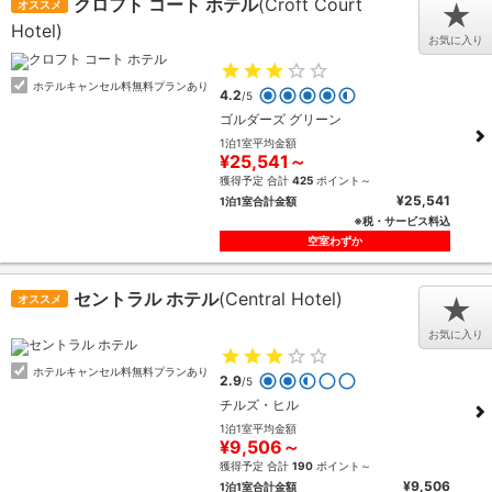
クロフト コート ホテル
(Croft Court
オススメ
★
Hotel)
お気に入り
ホテルキャンセル料無料プランあり
4.2
/5
ゴルダーズ グリーン
1泊1室平均金額
¥25,541～
獲得予定 合計
425
ポイント～
¥25,541
1泊1室合計金額
※税・サービス料込
空室わずか
セントラル ホテル
(Central Hotel)
オススメ
★
お気に入り
ホテルキャンセル料無料プランあり
2.9
/5
チルズ・ヒル
1泊1室平均金額
¥9,506～
獲得予定 合計
190
ポイント～
¥9,506
1泊1室合計金額