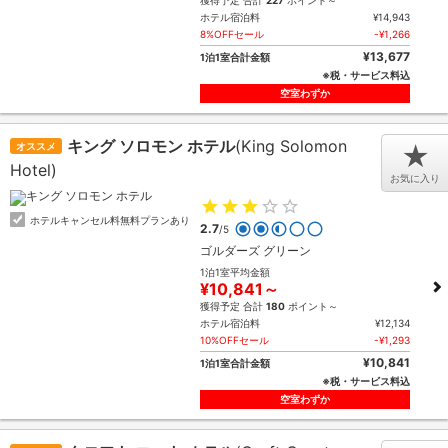
獲得予定 合計
227
ポイント～
ホテル宿泊料
¥14,943
8%OFFセール
-¥1,266
¥13,677
1泊1室合計金額
※税・サービス料込
空室わずか
キング ソロモン ホテル
(King Solomon
オススメ
★
Hotel)
お気に入り
ホテルキャンセル料無料プランあり
2.7
/5
ゴルダーズ グリーン
1泊1室平均金額
¥10,841～
獲得予定 合計
180
ポイント～
ホテル宿泊料
¥12,134
10%OFFセール
-¥1,293
¥10,841
1泊1室合計金額
※税・サービス料込
空室わずか