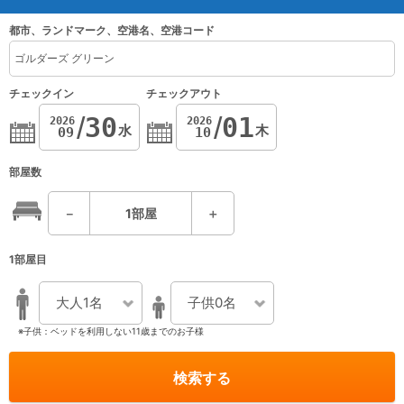
都市、ランドマーク、空港名、空港コード
チェックイン
チェックアウト
30
01
2026
2026
水
木
09
10
部屋数
－
1
部屋
＋
1部屋目
大人1名
子供0名
※子供：ベッドを利用しない11歳までのお子様
検索する