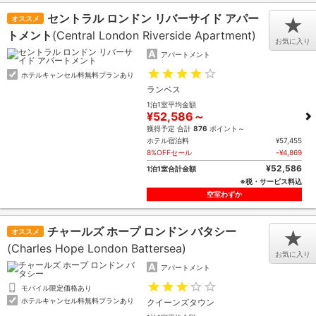
セントラル ロンドン リバーサイド アパー
オススメ
★
トメント
(Central London Riverside Apartment)
お気に入り
アパートメント
ホテルキャンセル料無料プランあり
ランベス
1泊1室平均金額
¥52,586～
獲得予定 合計
876
ポイント～
ホテル宿泊料
¥57,455
8%OFFセール
-¥4,869
¥52,586
1泊1室合計金額
※税・サービス料込
空室わずか
チャールズ ホープ ロンドン バタシー
オススメ
★
(Charles Hope London Battersea)
お気に入り
アパートメント
モバイル限定価格あり
ホテルキャンセル料無料プランあり
クイーンズタウン