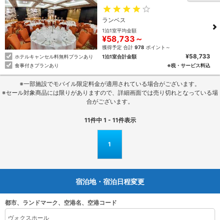
ランベス
1泊1室平均金額
¥58,733～
獲得予定 合計
978
ポイント～
¥58,733
1泊1室合計金額
ホテルキャンセル料無料プランあり
※税・サービス料込
食事付きプランあり
※一部施設でモバイル限定料金が適用されている場合がございます。
※セール対象商品には限りがありますので、詳細画面では売り切れとなっている場
合がございます。
11
件中
1 - 11
件表示
1
宿泊地・宿泊日程変更
都市、ランドマーク、空港名、空港コード