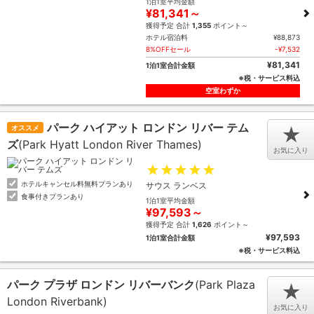
1泊1室平均金額
¥81,341～
獲得予定 合計
1,355
ポイント～
ホテル宿泊料
¥88,873
8%OFFセール
-¥7,532
¥81,341
1泊1室合計金額
※税・サービス料込
空室わずか
パーク ハイアット ロンドン リバー テム
オススメ
★
ズ
(Park Hyatt London River Thames)
お気に入り
ホテルキャンセル料無料プランあり
サウス ランベス
食事付きプランあり
1泊1室平均金額
¥97,593～
獲得予定 合計
1,626
ポイント～
¥97,593
1泊1室合計金額
※税・サービス料込
パーク プラザ ロンドン リバーバンク
(Park Plaza
★
London Riverbank)
お気に入り