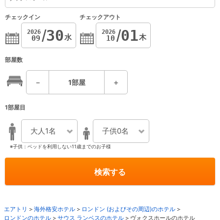
チェックイン
チェックアウト
30
01
2026
2026
水
木
09
10
部屋数
－
1
部屋
＋
1部屋目
大人1名
子供0名
※子供：ベッドを利用しない11歳までのお子様
検索する
エアトリ
海外格安ホテル
ロンドン (およびその周辺)のホテル
ロンドンのホテル
サウス ランベスのホテル
ヴォクスホールのホテル