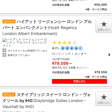
獲得予定 合計
990
ポイント～
¥59,405
1泊1室合計金額
※税・サービス料込
ハイアット リージェンシー ロンドン アル
オススメ
★
バート エンバンクメント
(Hyatt Regency
お気に入り
London Albert Embankment)
4.7
/5
ホテルキャンセル料無料プランあり
ロンドン シティ センター
食事付きプランあり
1泊1室平均金額
¥79,559～
獲得予定 合計
1,326
ポイント～
¥79,559
1泊1室合計金額
※税・サービス料込
空室わずか
ステイブリッジ スイーツ ロンドン - ヴォ
オススメ
★
クソール by IHG
(Staybridge Suites London -
お気に入り
Vauxhall by IHG)