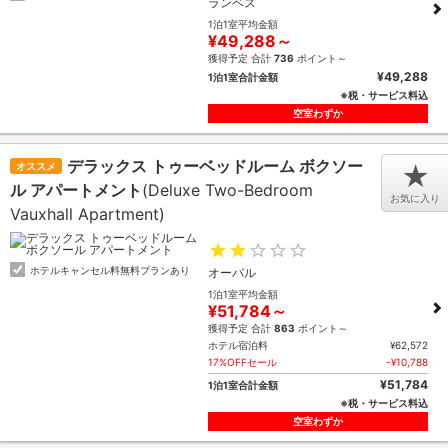
ランベス
1泊1室平均金額
¥49,288～
獲得予定 合計
736
ポイント～
¥49,288
1泊1室合計金額
※税・サービス料込
空室わずか
デラックス トゥーベッドルーム ボクソー
オススメ
★
ル アパートメント
(Deluxe Two-Bedroom
お気に入り
Vauxhall Apartment)
ホテルキャンセル料無料プランあり
オーバル
1泊1室平均金額
¥51,784～
獲得予定 合計
863
ポイント～
ホテル宿泊料
¥62,572
17%OFFセール
-¥10,788
¥51,784
1泊1室合計金額
※税・サービス料込
空室わずか