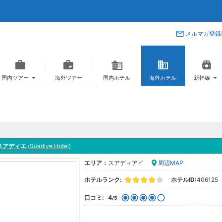
メルマガ登録
国内ツアー
海外ツアー
国内ホテル
海外ホテル
新幹線
スアディエ
(Suadiye Hotel)
エリア：
スアディアイ
周辺MAP
ホテルランク:
ホテルID:
406125
口コミ:
4
/5