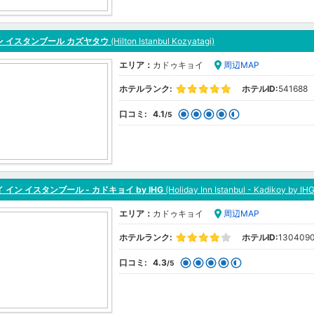
ン イスタンブール カズヤタウ
(Hilton Istanbul Kozyatagi)
エリア：
カドゥキョイ
周辺MAP
ホテルランク:
ホテルID:
541688
口コミ:
4.1
/5
 イン イスタンブール - カドキョイ by IHG
(Holiday Inn Istanbul - Kadikoy by IHG
エリア：
カドゥキョイ
周辺MAP
ホテルランク:
ホテルID:
130409
口コミ:
4.3
/5