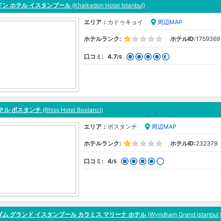
ドン ホテル イスタンブール
(Khalkedon Hotel Istanbul)
エリア：
カドゥキョイ
周辺MAP
ホテルランク:
ホテルID:
1759369
口コミ:
4.7
/5
テル ボスタンチ
(Rhiss Hotel Bostanci)
エリア：
ボスタンチ
周辺MAP
ホテルランク:
ホテルID:
232379
口コミ:
4
/5
ム グランド イスタンブール カラミス マリーナ ホテル
(Wyndham Grand Istanbul K