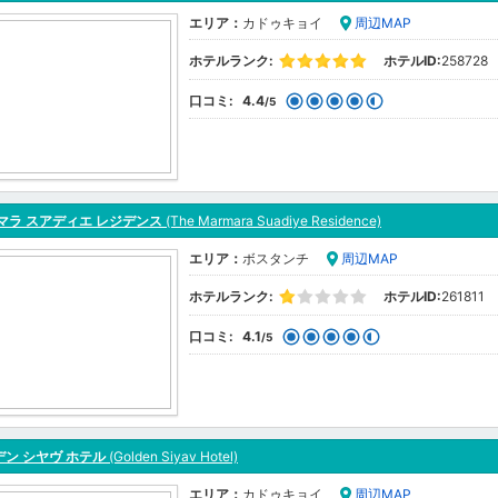
エリア：
カドゥキョイ
周辺MAP
ホテルランク:
ホテルID:
258728
口コミ:
4.4
/5
マラ スアディエ レジデンス
(The Marmara Suadiye Residence)
エリア：
ボスタンチ
周辺MAP
ホテルランク:
ホテルID:
261811
口コミ:
4.1
/5
ン シヤヴ ホテル
(Golden Siyav Hotel)
エリア：
カドゥキョイ
周辺MAP