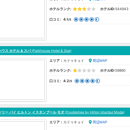
ホテルランク:
ホテルID:
544943
口コミ:
4.1
/5
ウス ホテル & スパ
(Parkhouse Hotel & Spa)
エリア：
カドゥキョイ
周辺MAP
ホテルランク:
ホテルID:
59860
口コミ:
4.2
/5
リー バイ ヒルトン イスタンブール モダ
(Doubletree by Hilton Istanbul Moda)
エリア：
カドゥキョイ
周辺MAP