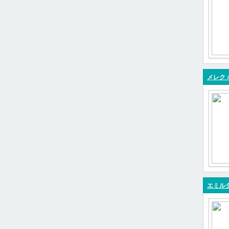
メレク 
エミル