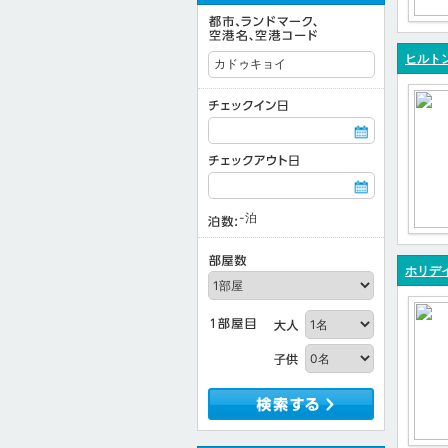
ヒルト
-
泊
ホリデイ