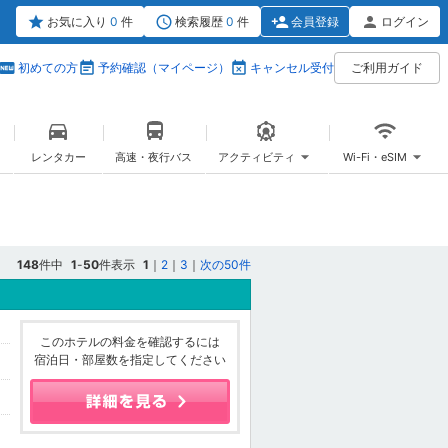
お気に入り
0
件
検索履歴
0
件
会員登録
ログイン
初めての方
予約確認（マイページ）
キャンセル受付
ご利用ガイド
レンタカー
高速・夜行バス
アクティビティ
Wi-Fi・eSIM
148
件中
1
-
50
件表示
1
｜
2
｜
3
｜
次の50件
このホテルの料金を確認するには
宿泊日・部屋数を指定してください