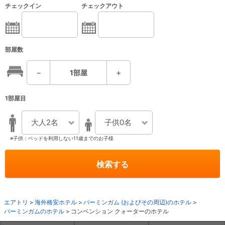
チェックイン
チェックアウト
部屋数
－
1
部屋
＋
1部屋目
大人2名
子供0名
※子供：ベッドを利用しない11歳までのお子様
検索する
エアトリ
海外格安ホテル
バーミンガム (およびその周辺)のホテル
バーミンガムのホテル
コンベンション クォーターのホテル