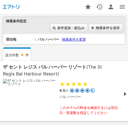
検索条件設定
条件追加・絞込み
検索条件を保存
宿泊地
バル ハーバー
検索条件を変更
4
該当件数
件
ザ セント レジス バル ハーバー リゾート
(The St
Regis Bal Harbour Resort)
4.5
/5
バル ハーバー
このホテルの料金を確認するには宿泊
日・部屋数を指定してください