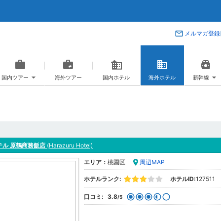
メルマガ登録
国内ツアー
海外ツアー
国内ホテル
海外ホテル
新幹線
テル 原鶴商務飯店
(Harazuru Hotel)
エリア：
桃園区
周辺MAP
ホテルランク:
ホテルID:
127511
口コミ:
3.8
/5