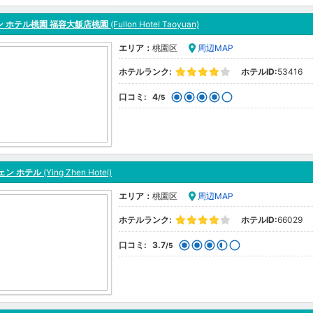
ン ホテル桃園 福容大飯店桃園
(Fullon Hotel Taoyuan)
エリア：
桃園区
周辺MAP
ホテルランク:
ホテルID:
53416
口コミ:
4
/5
ェン ホテル
(Ying Zhen Hotel)
エリア：
桃園区
周辺MAP
ホテルランク:
ホテルID:
66029
口コミ:
3.7
/5