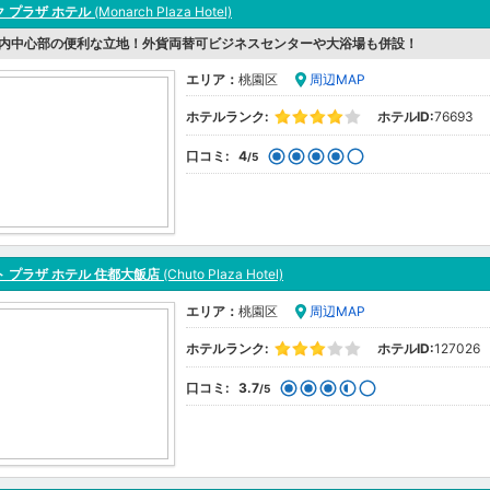
 プラザ ホテル
(Monarch Plaza Hotel)
内中心部の便利な立地！外貨両替可ビジネスセンターや大浴場も併設！
エリア：
桃園区
周辺MAP
ホテルランク:
ホテルID:
76693
口コミ:
4
/5
 プラザ ホテル 住都大飯店
(Chuto Plaza Hotel)
エリア：
桃園区
周辺MAP
ホテルランク:
ホテルID:
127026
口コミ:
3.7
/5