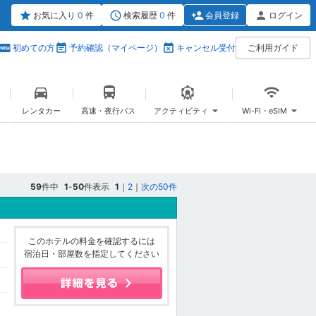
お気に入り
0
件
検索履歴
0
件
会員登録
ログイン
初めての方
予約確認（マイページ）
キャンセル受付
ご利用ガイド
レンタカー
高速・夜行バス
アクティビティ
Wi-Fi・eSIM
59
件中
1
-
50
件表示
1
｜
2
｜
次の50件
このホテルの料金を確認するには
宿泊日・部屋数を指定してください