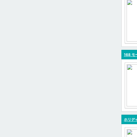
168 モ
ホリデイ