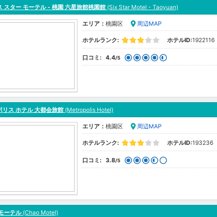
 スター モーテル - 桃園 六星旅館桃園館
(Six Star Motel - Taoyuan)
エリア：
桃園区
周辺MAP
ホテルランク:
ホテルID:
1922116
口コミ:
4.4
/5
ポリス ホテル 大都会旅館
(Metropolis Hotel)
エリア：
桃園区
周辺MAP
ホテルランク:
ホテルID:
193236
口コミ:
3.8
/5
 モーテル
(Chao Motel)