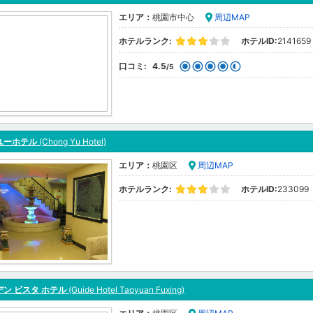
エリア：
桃園市中心
周辺MAP
ホテルランク:
ホテルID:
2141659
口コミ:
4.5
/5
ユーホテル
(Chong Yu Hotel)
エリア：
桃園区
周辺MAP
ホテルランク:
ホテルID:
233099
ン ビスタ ホテル
(Guide Hotel Taoyuan Fuxing)