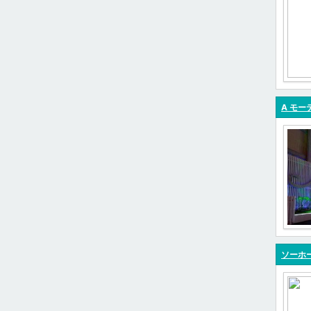
A モー
ソーホ