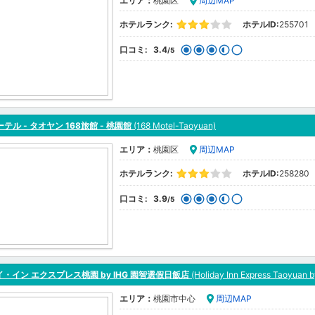
エリア：
桃園区
周辺MAP
ホテルランク:
ホテルID:
255701
口コミ:
3.4
/5
ーテル - タオヤン 168旅館 - 桃園館
(168 Motel-Taoyuan)
エリア：
桃園区
周辺MAP
ホテルランク:
ホテルID:
258280
口コミ:
3.9
/5
・イン エクスプレス桃園 by IHG 園智選假日飯店
(Holiday Inn Express Taoyuan b
エリア：
桃園市中心
周辺MAP