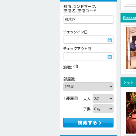
Pleasa
-
泊
シャトー