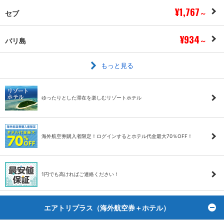
¥1,767
セブ
～
¥934
バリ島
～
もっと見る
ゆったりとした滞在を楽しむリゾートホテル
海外航空券購入者限定！ログインするとホテル代金最大70％OFF！
1円でも高ければご連絡ください！
エアトリプラス（海外航空券＋ホテル）
ト