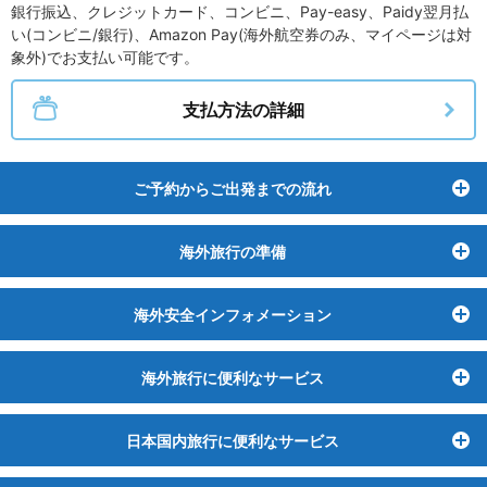
銀行振込、クレジットカード、コンビニ、Pay-easy、Paidy翌月払
い(コンビニ/銀行)、Amazon Pay(海外航空券のみ、マイページは対
象外)でお支払い可能です。
支払方法の詳細
ご予約からご出発までの流れ
ト
海外旅行の準備
ト
海外安全インフォメーション
ト
海外旅行に便利なサービス
ト
日本国内旅行に便利なサービス
ト