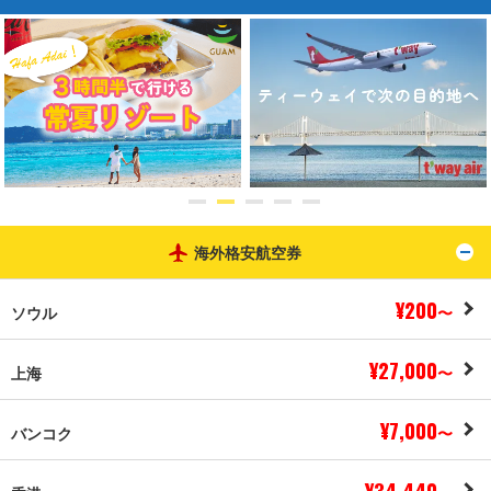
海外格安航空券
ト
¥200
ソウル
〜
¥27,000
上海
〜
¥7,000
バンコク
〜
¥34,440