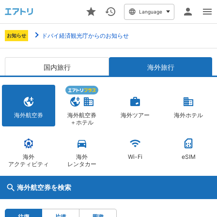
Language
ドバイ経済観光庁からのお知らせ
お知らせ
国内旅行
海外旅行
海外航空券
海外航空券
海外ツアー
海外ホテル
＋ホテル
海外
海外
Wi-Fi
eSIM
アクティビティ
レンタカー
海外航空券を検索
往復
片道
周遊