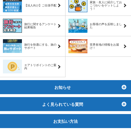
家族・友人に紹介してお
【法人向け】ご出張手配
こづかいをゲットしよ
う！
旅行に関するアンケート
お客様の声を反映しまし
結果報告
た
旅行を快適にする、旅の
世界各地の情報をお届
サポート
け！
エアトリポイントのご案
内
お知らせ
ト
よく見られている質問
ト
お支払い方法