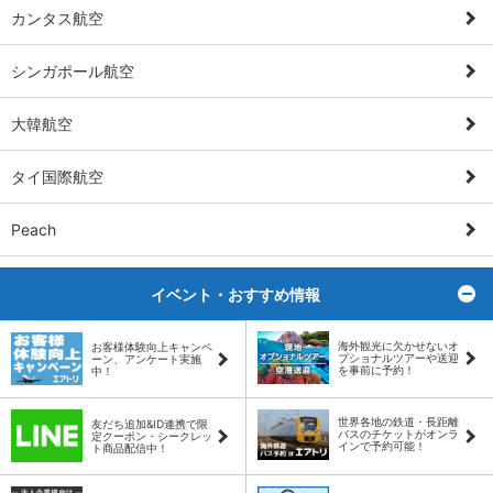
カンタス航空
シンガポール航空
大韓航空
タイ国際航空
Peach
イベント・おすすめ情報
ト
海外観光に欠かせないオ
お客様体験向上キャンペ
プショナルツアーや送迎
ーン、アンケート実施
を事前に予約！
中！
世界各地の鉄道・長距離
友だち追加&ID連携で限
バスのチケットがオンラ
定クーポン・シークレッ
インで予約可能！
ト商品配信中！