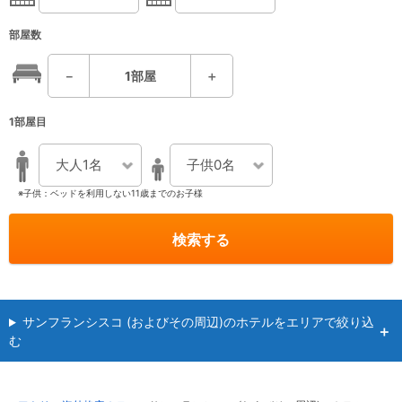
部屋数
－
1
部屋
＋
1部屋目
大人1名
子供0名
※子供：ベッドを利用しない11歳までのお子様
検索する
サンフランシスコ (およびその周辺)のホテルをエリアで絞り込
む