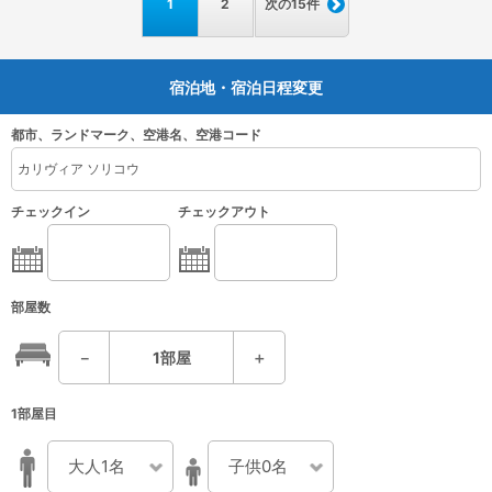
1
2
次の15件
宿泊地・宿泊日程変更
都市、ランドマーク、空港名、空港コード
チェックイン
チェックアウト
部屋数
－
1
部屋
＋
1部屋目
大人1名
子供0名