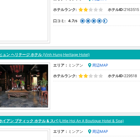
ホテルランク:
ホテルID:
2163515
口コミ:
4.7
/5
ヒュン ヘリテージ ホテル
(Vinh Hung Heritage Hotel)
エリア：
ミンアン
周辺MAP
ホテルランク:
ホテルID:
229518
ホイアン ブティック ホテル & スパ
(Little Hoi An A Boutique Hotel & Spa)
エリア：
ミンアン
周辺MAP