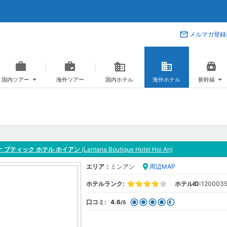
メルマガ登録
国内ツアー
海外ツアー
国内ホテル
海外ホテル
新幹線
 ブティック ホテル ホイアン
(Lantana Boutique Hotel Hoi An)
エリア：
ミンアン
周辺MAP
ホテルランク:
ホテルID:
120003
口コミ:
4.6
/5