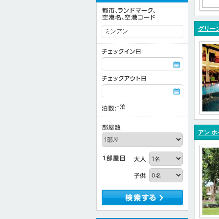
グリーン
-
泊
アン ホ