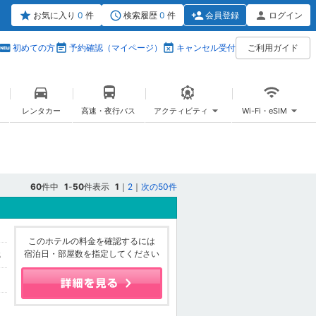
お気に入り
0
件
検索履歴
0
件
会員登録
ログイン
初めての方
予約確認（マイページ）
キャンセル受付
ご利用ガイド
レンタカー
高速・夜行バス
アクティビティ
Wi-Fi・eSIM
60
件中
1
-
50
件表示
1
｜
2
｜
次の50件
このホテルの料金を確認するには
宿泊日・部屋数を指定してください
5