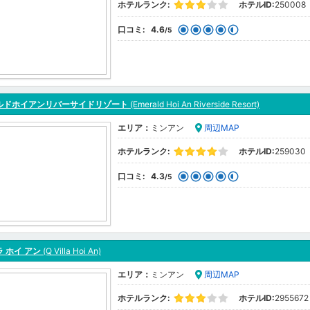
ホテルランク:
ホテルID:
250008
口コミ:
4.6
/5
ルドホイアンリバーサイドリゾート
(Emerald Hoi An Riverside Resort)
エリア：
ミンアン
周辺MAP
ホテルランク:
ホテルID:
259030
口コミ:
4.3
/5
ラ ホイ アン
(Q Villa Hoi An)
エリア：
ミンアン
周辺MAP
ホテルランク:
ホテルID:
2955672