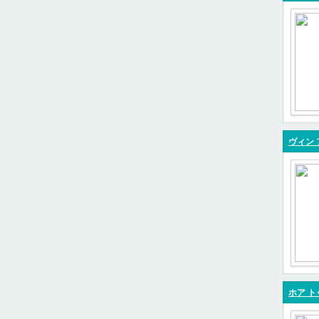
ヴィン 
ホア ト