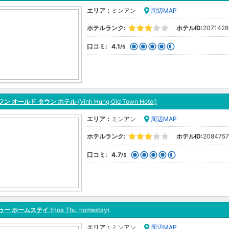
エリア：
ミンアン
周辺MAP
ホテルランク:
ホテルID:
2071428
口コミ:
4.1
/5
フン オールド タウン ホテル
(Vinh Hung Old Town Hotel)
エリア：
ミンアン
周辺MAP
ホテルランク:
ホテルID:
2084757
口コミ:
4.7
/5
ゥー ホームステイ
(Hoa Thu Homestay)
エリア：
ミンアン
周辺MAP