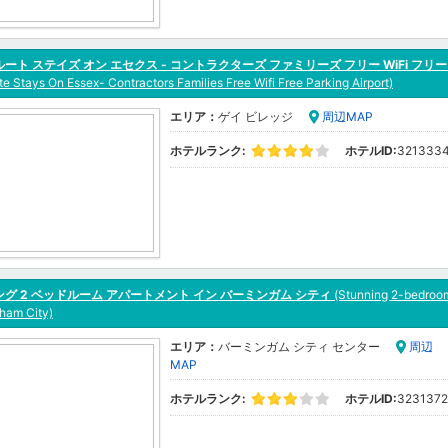
ート ステイズ オン エセクス - コントラクターズ ファミリーズ フリー WiFi フリ
te Stays On Essex- Contractors Families Free Wifi Free Parking Airport)
エリア：
ゲイ ビレッジ
周辺MAP
ホテルランク:
ホテルID:
321333
グ 2 ベッドルーム アパートメント イン バーミンガム シティ
(Stunning 2-bedroom
ham City)
エリア：
バーミンガム シティ センター
周辺
MAP
ホテルランク:
ホテルID:
3231372