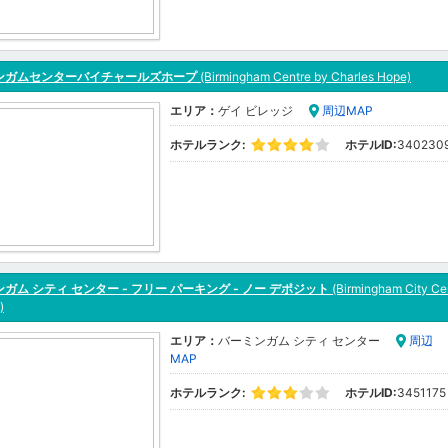
ンガムセンターバイチャールズホープ
(Birmingham Centre by Charles Hope)
エリア：
ゲイ ビレッジ
周辺MAP
ホテルランク:
ホテルID:
340230
ガム シティ センター - フリー パーキング - ノー デポジット
(Birmingham City Cen
)
エリア：
バーミンガム シティ センター
周辺
MAP
ホテルランク:
ホテルID:
3451175