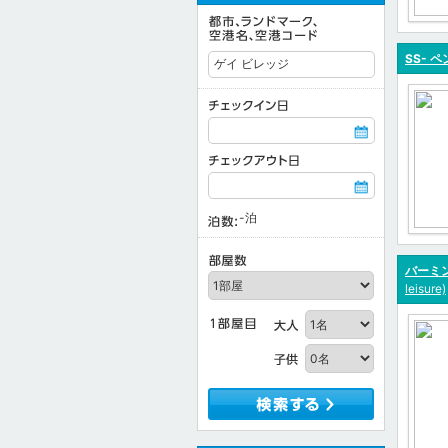
SS- 
-
泊
バーミ
leisure)