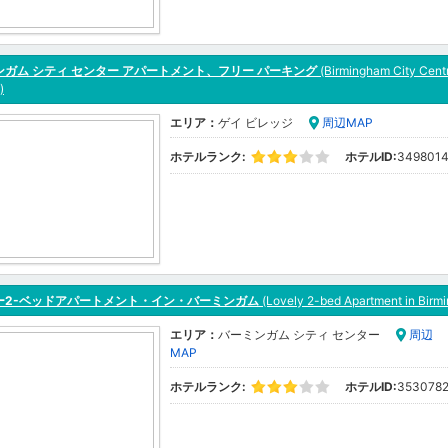
ンガム シティ センター アパートメント、フリー パーキング
(Birmingham City Centr
)
エリア：
ゲイ ビレッジ
周辺MAP
ホテルランク:
ホテルID:
349801
ー2-ベッドアパートメント・イン・バーミンガム
(Lovely 2-bed Apartment in Birm
エリア：
バーミンガム シティ センター
周辺
MAP
ホテルランク:
ホテルID:
353078