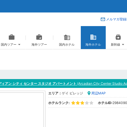
メルマガ登録
国内ツアー
海外ツアー
国内ホテル
海外ホテル
新幹線
ディアン シティ センター スタジオ アパートメント
(Arcadian City Center Studio A
エリア：
ゲイ ビレッジ
周辺MAP
ホテルランク:
ホテルID:
298409