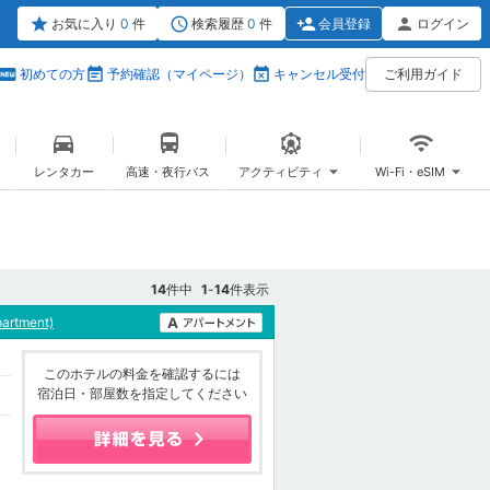
お気に入り
0
件
検索履歴
0
件
会員登録
ログイン
初めての方
予約確認（マイページ）
キャンセル受付
ご利用ガイド
レンタカー
高速・夜行バス
アクティビティ
Wi-Fi・eSIM
14
件中
1
-
14
件表示
partment)
このホテルの料金を確認するには
宿泊日・部屋数を指定してください
0