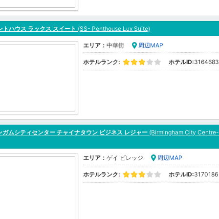
ペントハウス ラックス スイート
(SS- Penthouse Lux Suite)
エリア：
中華街
周辺MAP
ホテルランク:
ホテルID:
3164683
ンガムシティセンター チャイナタウン ビジネス レジャー
(Birmingham City Centre
エリア：
ゲイ ビレッジ
周辺MAP
ホテルランク:
ホテルID:
3170186