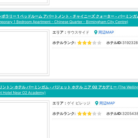
ポラリー 1 ベッドルーム アパートメント - チャイニーズ クォーター - バーミンガ
porary 1 Bedroom Apartment - Chinese Quarter - Birmingham City Centre)
エリア：
サウスサイド
周辺MAP
ホテルランク:
ホテルID:
3192328
リントン ホテル バーミンガム - バジェット ホテル ニア O2 アカデミー
(The Wellin
et Hotel Near O2 Academy)
エリア：
ゲイ ビレッジ
周辺MAP
ホテルランク:
ホテルID:
320543