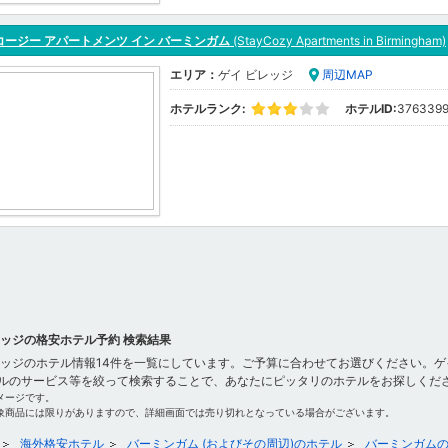
コージー アパートメンツ イン バーミンガム
(StayCozy Apartments in Birmingham)
エリア：
ゲイ ビレッジ
周辺MAP
ホテルランク:
ホテルID:
376339
レッジの格安ホテル予約 検索結果
レッジのホテル情報14件を一覧にしています。ご予算に合わせてお選びください。ゲ
ルのサービス等を絞って検索することで、あなたにピッタリのホテルをお探しくだ
メージです。
象商品には限りがありますので、詳細画面では売り切れとなっている場合がございます。
海外格安ホテル
バーミンガム (およびその周辺)のホテル
バーミンガム