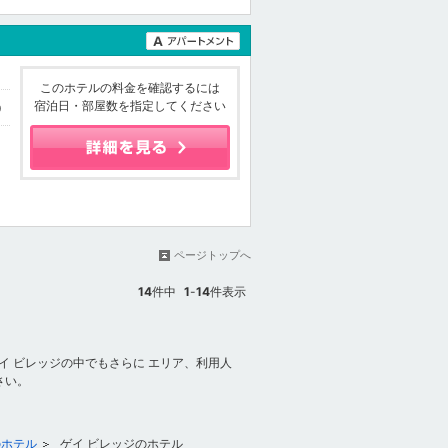
このホテルの料金を確認するには
宿泊日・部屋数を指定してください
9
ページトップへ
14
件中
1
-
14
件表示
イ ビレッジの中でもさらに エリア、利用人
さい。
のホテル
ゲイ ビレッジのホテル