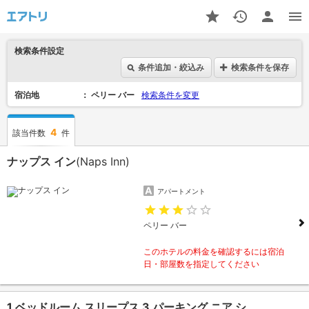
検索条件設定
条件追加・絞込み
検索条件を保存
宿泊地
ペリー バー
検索条件を変更
4
該当件数
件
ナップス イン
(Naps Inn)
アパートメント
ペリー バー
このホテルの料金を確認するには宿泊
日・部屋数を指定してください
1 ベッドルーム スリープス 3 パーキング ニア シ