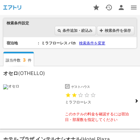
検索条件設定
条件追加・絞込み
検索条件を保存
宿泊地
ミラフローレス バホ
検索条件を変更
3
該当件数
件
オセロ
(OTHELLO)
ゲストハウス
ミラフローレス
このホテルの料金を確認するには宿泊
日・部屋数を指定してください
ホテル プラザ インテルナシオナル
(Hotel Plaza