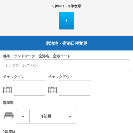
3
件中
1 - 3
件表示
1
宿泊地・宿泊日程変更
都市、ランドマーク、空港名、空港コード
チェックイン
チェックアウト
部屋数
－
1
部屋
＋
1部屋目