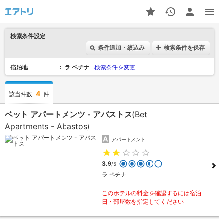
検索条件設定
条件追加・絞込み
検索条件を保存
宿泊地
ラ ペチナ
検索条件を変更
4
該当件数
件
ベット アパートメンツ - アバストス
(Bet
Apartments - Abastos)
アパートメント
3.9
/5
ラ ペチナ
このホテルの料金を確認するには宿泊
日・部屋数を指定してください