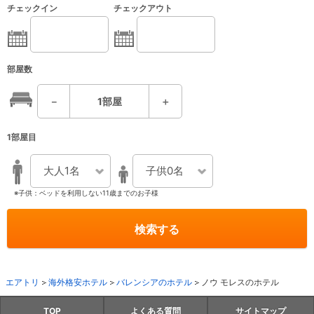
チェックイン
チェックアウト
部屋数
－
1
部屋
＋
1部屋目
大人1名
子供0名
※子供：ベッドを利用しない11歳までのお子様
検索する
エアトリ
海外格安ホテル
バレンシアのホテル
ノウ モレスのホテル
TOP
よくある質問
サイトマップ