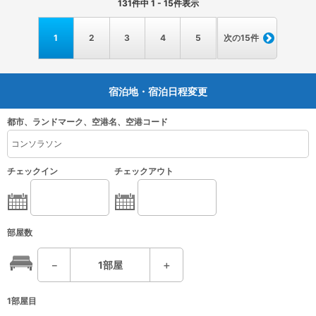
131
件中
1 - 15
件表示
1
2
3
4
5
次の15件
宿泊地・宿泊日程変更
都市、ランドマーク、空港名、空港コード
チェックイン
チェックアウト
部屋数
－
1
部屋
＋
1部屋目