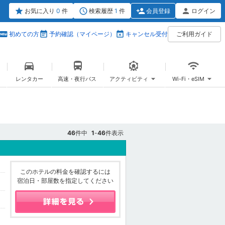
お気に入り
0
件
検索履歴
1
件
会員登録
ログイン
初めての方
予約確認（マイページ）
キャンセル受付
ご利用ガイド
レンタカー
高速・夜行バス
アクティビティ
Wi-Fi・eSIM
46
件中
1
-
46
件表示
このホテルの料金を確認するには
宿泊日・部屋数を指定してください