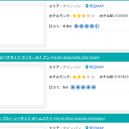
エリア：
デイン バン
周辺MAP
ホテルランク:
ホテルID:
2129361
口コミ:
4.9
/5
 ビーチサイド ヴィラ - ホイ アン
(Ha My Beachside Villa Hoian)
エリア：
デイン バン
周辺MAP
ホテルランク:
ホテルID:
2767823
口コミ:
5
/5
 ブルー シーサイド ホームステイ
(Hoi An Blue Seaside Homestay)
エリア：
デイン バン
周辺MAP