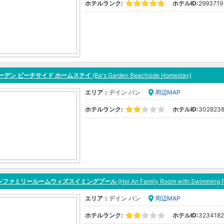
ホテルランク:
ホテルID:
2993719
ーデン ビーチサイド ホームステイ
(Ba's Garden Beachside Homestay)
エリア：
デイン バン
周辺MAP
ホテルランク:
ホテルID:
302823
ンファミリールームウィズスイミングプール
(Hoi An Family Room with Swimming P
エリア：
デイン バン
周辺MAP
ホテルランク:
ホテルID:
3234182