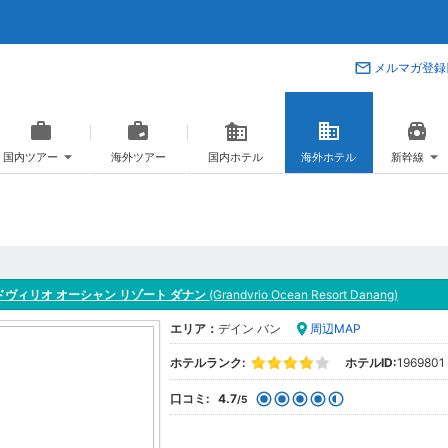
メルマガ登録
国内ツアー
海外ツアー
国内ホテル
海外ホテル
新幹線
ドヴィリオ オーシャン リゾート ダナン
(Grandvrio Ocean Resort Danang)
エリア：
デイン バン
周辺MAP
ホテルランク:
ホテルID:
1969801
口コミ:
4.7
/5