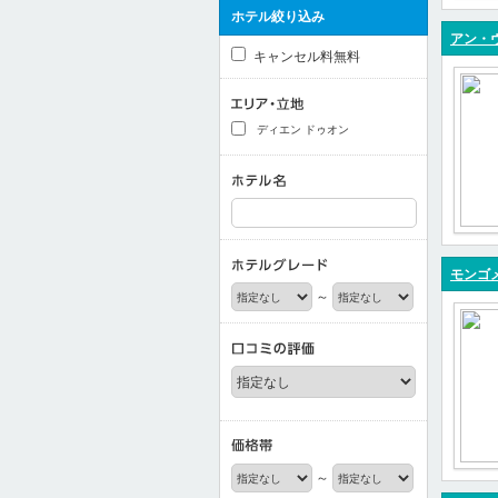
ホテル絞り込み
アン・
キャンセル料無料
ディエン ドゥオン
モンゴメ
～
～