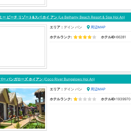
ミー ビーチ リゾート&スパ ホイ アン
(Le Belhamy Beach Resort & Spa Hoi An)
エリア：
デイン バン
周辺MAP
ホテルランク:
ホテルID:
66281
バー バンガローズ ホイアン
(Coco River Bungalows Hoi An)
エリア：
デイン バン
周辺MAP
ホテルランク:
ホテルID:
1939970