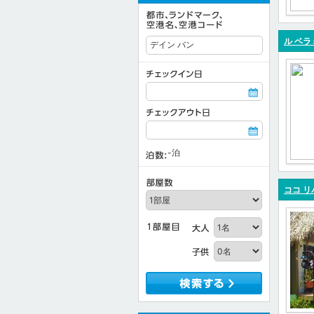
ル ベラ
-
泊
ココ リ