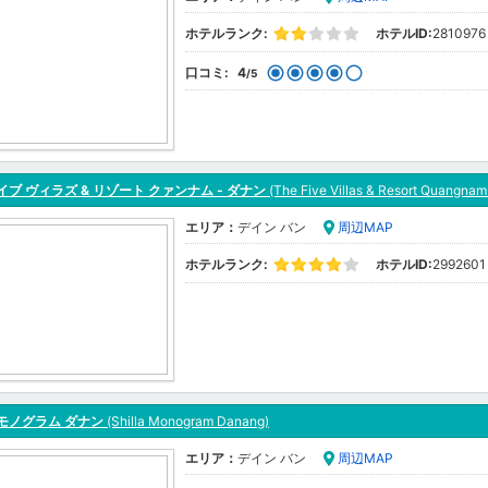
ホテルランク:
ホテルID:
2810976
口コミ:
4
/5
イブ ヴィラズ & リゾート クァンナム - ダナン
(The Five Villas & Resort Quangnam
エリア：
デイン バン
周辺MAP
ホテルランク:
ホテルID:
2992601
モノグラム ダナン
(Shilla Monogram Danang)
エリア：
デイン バン
周辺MAP