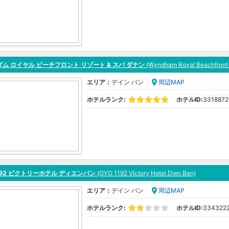
ム ロイヤル ビーチフロント リゾート & スパ ダナン
(Wyndham Royal Beachfront 
エリア：
デイン バン
周辺MAP
ホテルランク:
ホテルID:
3318872
1192 ビクトリーホテル ディエンバン
(OYO 1192 Victory Hotel Dien Ban)
エリア：
デイン バン
周辺MAP
ホテルランク:
ホテルID:
334322