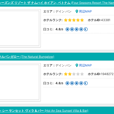
ーズンズ リゾート ザ ナムハイ ホイアン, ベトナム
(Four Seasons Resort The Nam
エリア：
デイン バン
周辺MAP
ホテルランク:
ホテルID:
43381
口コミ:
4.8
/5
ラルバンガロー
(The Natural Bungalow)
エリア：
デイン バン
周辺MAP
ホテルランク:
ホテルID:
1948272
口コミ:
4.8
/5
 シー サンセット ヴィラ & バー
(Hoi An Sea Sunset Villa & Bar)