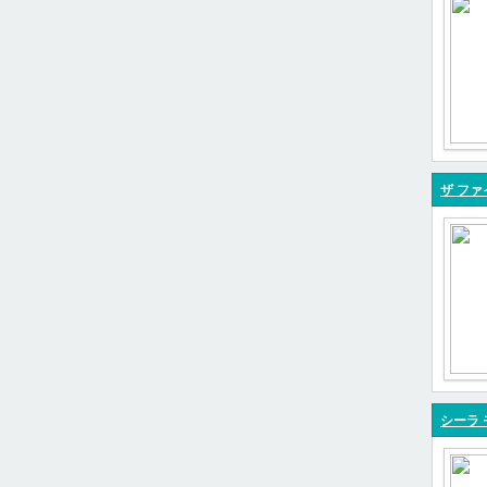
ザ ファ
シーラ 