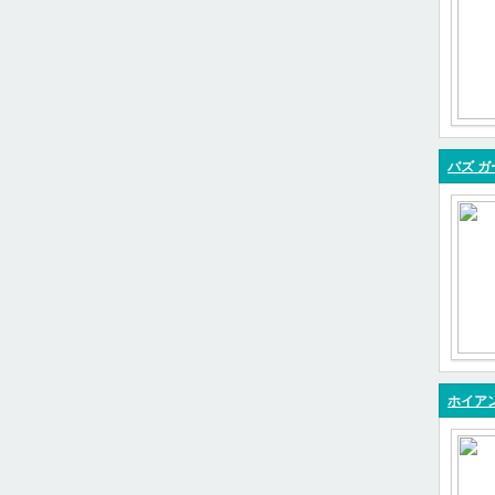
バズ ガ
ホイア