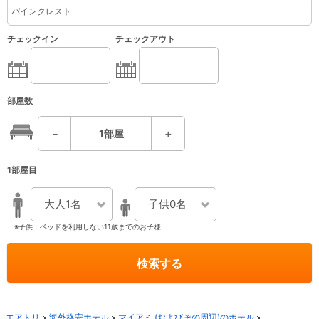
チェックイン
チェックアウト
部屋数
－
1
部屋
＋
1部屋目
大人1名
子供0名
※子供：ベッドを利用しない11歳までのお子様
検索する
エアトリ
海外格安ホテル
マイアミ (およびその周辺)のホテル