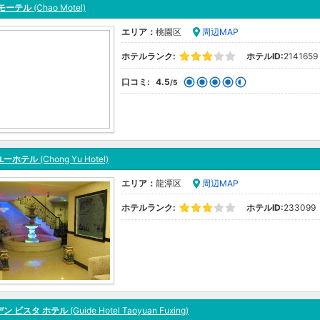
 モーテル
(Chao Motel)
エリア：
桃園区
周辺MAP
ホテルランク:
ホテルID:
2141659
口コミ:
4.5
/5
ユーホテル
(Chong Yu Hotel)
エリア：
龍潭区
周辺MAP
ホテルランク:
ホテルID:
233099
ン ビスタ ホテル
(Guide Hotel Taoyuan Fuxing)