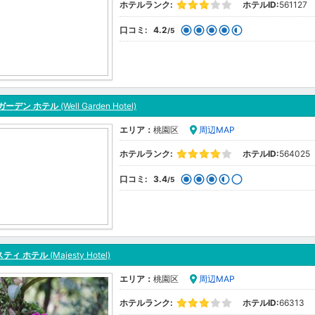
ホテルランク:
ホテルID:
561127
口コミ:
4.2
/5
ガーデン ホテル
(Well Garden Hotel)
エリア：
桃園区
周辺MAP
ホテルランク:
ホテルID:
564025
口コミ:
3.4
/5
スティ ホテル
(Majesty Hotel)
エリア：
桃園区
周辺MAP
ホテルランク:
ホテルID:
66313