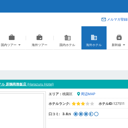
メルマガ登録
国内ツアー
海外ツアー
国内ホテル
海外ホテル
新幹線
テル 原鶴商務飯店
(Harazuru Hotel)
エリア：
桃園区
周辺MAP
ホテルランク:
ホテルID:
127511
口コミ:
3.8
/5