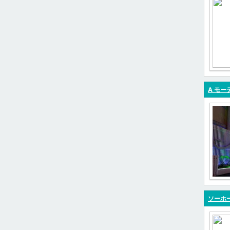
A モー
ソーホ