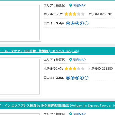
エリア：
桃園区
周辺MAP
ホテルランク:
ホテルID:
255701
口コミ:
3.4
/5
ーテル - タオヤン 168旅館 - 桃園館
(168 Motel-Taoyuan)
エリア：
桃園区
周辺MAP
ホテルランク:
ホテルID:
258280
口コミ:
3.9
/5
・イン エクスプレス桃園 by IHG 園智選假日飯店
(Holiday Inn Express Taoyuan b
エリア：
桃園区
周辺MAP