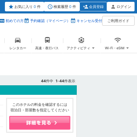
お気に入り
0
件
検索履歴
0
件
会員登録
ログイン
初めての方
予約確認（マイページ）
キャンセル受付
ご利用ガイド
レンタカー
高速・夜行バス
アクティビティ
Wi-Fi・eSIM
44
件中
1
-
44
件表示
このホテルの料金を確認するには
宿泊日・部屋数を指定してください