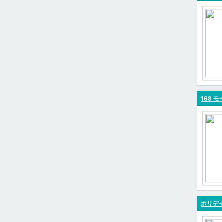
168 モ
ホリデイ