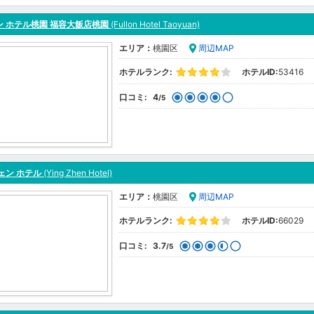
ン ホテル桃園 福容大飯店桃園
(Fullon Hotel Taoyuan)
エリア：
桃園区
周辺MAP
ホテルランク:
ホテルID:
53416
口コミ:
4
/5
ェン ホテル
(Ying Zhen Hotel)
エリア：
桃園区
周辺MAP
ホテルランク:
ホテルID:
66029
口コミ:
3.7
/5