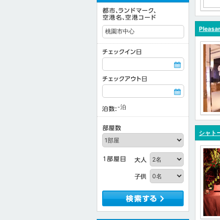
Pleasa
-
泊
シャトー