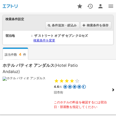
検索条件設定
条件追加・絞込み
検索条件を保存
宿泊地
ザ ストリート オブ ザ セブン クロセズ
検索条件を変更
4
該当件数
件
ホテル パティオ アンダルス
(Hotel Patio
Andaluz)
4.6
/5
旧市街
このホテルの料金を確認するには宿泊
日・部屋数を指定してください