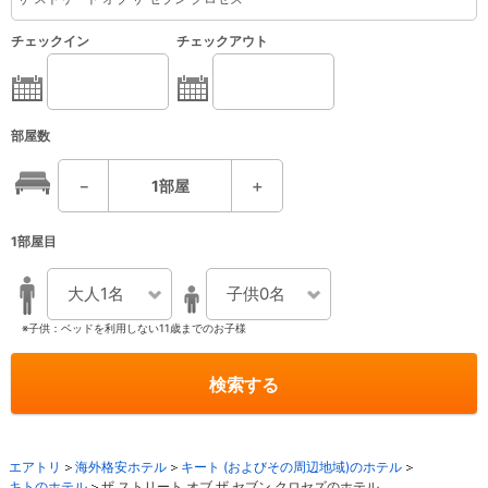
チェックイン
チェックアウト
部屋数
－
1
部屋
＋
1部屋目
大人1名
子供0名
※子供：ベッドを利用しない11歳までのお子様
検索する
エアトリ
海外格安ホテル
キート (およびその周辺地域)のホテル
キトのホテル
ザ ストリート オブ ザ セブン クロセズのホテル