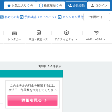
お気に入り
0
件
検索履歴
0
件
会員登録
ログイン
初めての方
予約確認（マイページ）
キャンセル受付
ご利用ガイド
レンタカー
高速・夜行バス
アクティビティ
Wi-Fi・eSIM
1
件中
1
-
1
件表示
このホテルの料金を確認するには
宿泊日・部屋数を指定してください