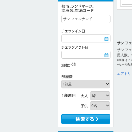
サン フ
サン フ
用人数、
※画像はイ
-
泊
※セール対
エアトリ