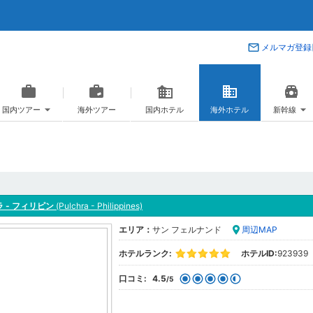
メルマガ登録
国内ツアー
海外ツアー
国内ホテル
海外ホテル
新幹線
 - フィリピン
(Pulchra - Philippines)
エリア：
サン フェルナンド
周辺MAP
ホテルランク:
ホテルID:
923939
口コミ:
4.5
/5