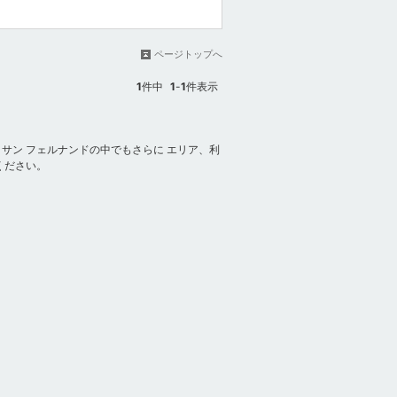
ページトップへ
1
件中
1
-
1
件表示
サン フェルナンドの中でもさらに エリア、利
ください。