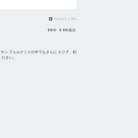
ページトップへ
1
件中
1
-
1
件表示
サン フェルナンドの中でもさらに エリア、利
ください。