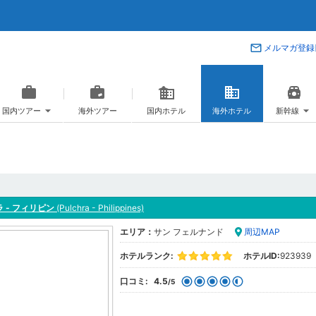
メルマガ登録
国内ツアー
海外ツアー
国内ホテル
海外ホテル
新幹線
 - フィリピン
(Pulchra - Philippines)
エリア：
サン フェルナンド
周辺MAP
ホテルランク:
ホテルID:
923939
口コミ:
4.5
/5