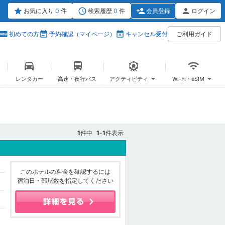
お気に入り
0
件
検索履歴
0
件
会員登録
ログイン
初めての方
予約確認（マイページ）
キャンセル受付
ご利用ガイド
レンタカー
高速・夜行バス
アクティビティ
Wi-Fi・eSIM
1
件中
1
-
1
件表示
このホテルの料金を確認するには
宿泊日・部屋数を指定してください