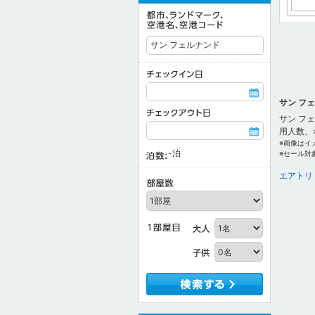
サン フ
サン フ
用人数、
※画像はイ
-
泊
※セール対
エアトリ