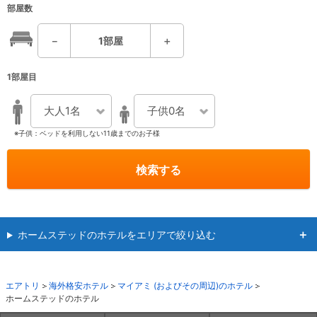
部屋数
－
1
部屋
＋
1部屋目
大人1名
子供0名
※子供：ベッドを利用しない11歳までのお子様
検索する
ホームステッドのホテルをエリアで絞り込む
エアトリ
海外格安ホテル
マイアミ (およびその周辺)のホテル
ホームステッドのホテル