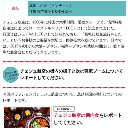
成田 - 仁川（インチョン）
賞品
往復航空券を1名様分進呈
チェジュ航空は、2005年に韓国の大手財閥、愛敬グループと、済州特別
自治道によってローコストキャリア（LCC）として設立されました。
韓国ではシェアNo.1LCCとして知られており、「気軽に航空旅行をした
い」というお客様のご要望を大切に、路線拡大を続けています。日本で
は、2015年4月から大阪⇔プサン、福岡⇔プサンも就航を開始し、益々便
利な航空会社となってきています。
チェジュ航空の機内の様子と次の韓流ブームについて
レポートしてください。
今回のミッションはチェジュ航空について、及び韓国の流行についての
レポートです。
チェジュ航空の機内食
をレポート
してください。