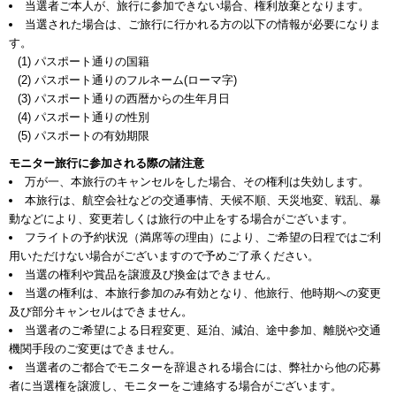
当選者ご本人が、旅行に参加できない場合、権利放棄となります。
当選された場合は、ご旅行に行かれる方の以下の情報が必要になりま
す。
(1) パスポート通りの国籍
(2) パスポート通りのフルネーム(ローマ字)
(3) パスポート通りの西暦からの生年月日
(4) パスポート通りの性別
(5) パスポートの有効期限
モニター旅行に参加される際の諸注意
万が一、本旅行のキャンセルをした場合、その権利は失効します。
本旅行は、航空会社などの交通事情、天候不順、天災地変、戦乱、暴
動などにより、変更若しくは旅行の中止をする場合がございます。
フライトの予約状況（満席等の理由）により、ご希望の日程ではご利
用いただけない場合がございますので予めご了承ください。
当選の権利や賞品を譲渡及び換金はできません。
当選の権利は、本旅行参加のみ有効となり、他旅行、他時期への変更
及び部分キャンセルはできません。
当選者のご希望による日程変更、延泊、減泊、途中参加、離脱や交通
機関手段のご変更はできません。
当選者のご都合でモニターを辞退される場合には、弊社から他の応募
者に当選権を譲渡し、モニターをご連絡する場合がございます。