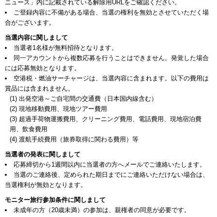
ニュース」内に記載されている解除用URLをご確認ください。
ご登録内容に不備がある場合、当選の権利を無効とさせていただく場
合がございます。
当選内容に関しまして
当選者1名様が無料招待となります。
同一アカウントから複数応募を行うことはできません。発覚した場合
には応募無効となります。
空港税・燃油サーチャージは、当選内容に含まれます。以下の費用は
賞品には含まれません。
(1) 出発空港～ご自宅間の交通費（日本国内線含む）
(2) 現地移動費用、現地ツアー費用
(3) 超過手荷物運搬費用、クリーニング費用、電話費用、現地宿泊費
用、飲食費用
(4) 渡航手続費用（旅券取得に関わる費用）等
当選者の発表に関しまして
応募締切から1週間以内に当選者の方へメールでご連絡いたします。
当選のご連絡後、定められた期日までにご連絡いただけない場合は、
当選権利が無効となります。
モニター旅行参加条件に関しまして
未成年の方（20歳未満）の参加は、親権者の同意が必要です。