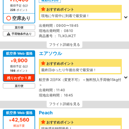
￥
獲得予定 合計
おすすめポイント
228
ポイント
現地に午前中に到着で最安値！
空席あり
出発時間：
09:00〜19:45
直行便
現地出発時間：
08:10
手荷物条件あり
商品番号 ：
TLXOJKZT
フライト詳細を見る
エアソウル
航空券 Web 価格
9,900
￥
おすすめポイント
獲得予定 合計
最終日ゆったり午後出発で最安値！
198
ポイント
残りわずか 1 席
航空券 2日FIX（変更不可） ＜無料預入手荷物15kg付
＞
直行便
出発時間：
11:40
現地出発時間：
16:45
フライト詳細を見る
Peach
航空券 Web 価格
42,560
￥
おすすめポイント
燃油不要
現地滞在時間最長！