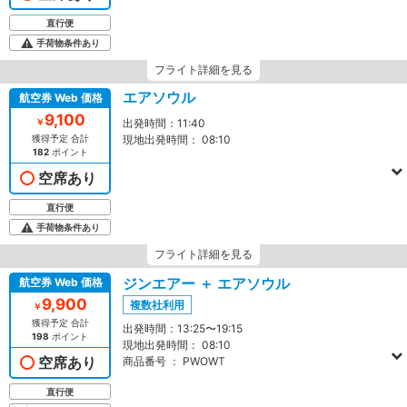
直行便
手荷物条件あり
フライト詳細を見る
エアソウル
航空券 Web 価格
9,100
￥
出発時間：
11:40
獲得予定 合計
現地出発時間：
08:10
182
ポイント
空席あり
直行便
手荷物条件あり
フライト詳細を見る
ジンエアー ＋ エアソウル
航空券 Web 価格
9,900
複数社利用
￥
獲得予定 合計
出発時間：
13:25〜19:15
198
ポイント
現地出発時間：
08:10
空席あり
商品番号 ：
PWOWT
直行便