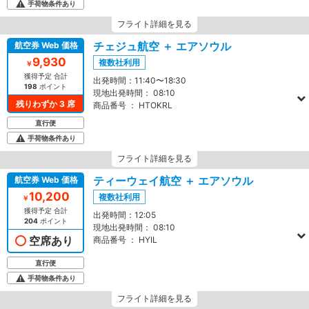
手荷物条件あり
フライト詳細を見る
チェジュ航空 ＋ エアソウル
航空券 Web 価格
9,930
複数社利用
￥
獲得予定 合計
出発時間：
11:40〜18:30
198
ポイント
現地出発時間：
08:10
残りわずか 3 席
商品番号 ：
HTOKRL
直行便
手荷物条件あり
フライト詳細を見る
ティーウェイ航空 ＋ エアソウル
航空券 Web 価格
10,200
複数社利用
￥
獲得予定 合計
出発時間：
12:05
204
ポイント
現地出発時間：
08:10
空席あり
商品番号 ：
HYIL
直行便
手荷物条件あり
フライト詳細を見る