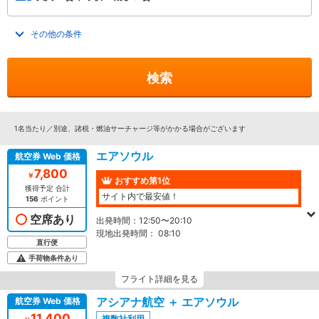
その他の条件
トグルを開く
検索
1名当たり／別途、諸税・燃油サーチャージ等がかかる場合がございます
エアソウル
航空券 Web 価格
7,800
￥
おすすめ第1位
獲得予定 合計
サイト内で最安値！
156
ポイント
空席あり
出発時間：
12:50〜20:10
現地出発時間：
08:10
直行便
手荷物条件あり
フライト詳細を見る
アシアナ航空 ＋ エアソウル
航空券 Web 価格
11,400
複数社利用