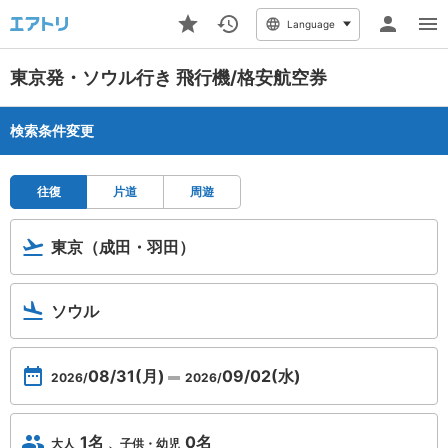
Language
東京発・ソウル行き 飛行機/格安航空券
検索条件変更
往復
片道
周遊
東京（成田・羽田）
ソウル
08/31(月)
09/02(水)
2026/
2026/
1名
0名
大人
子供・幼児