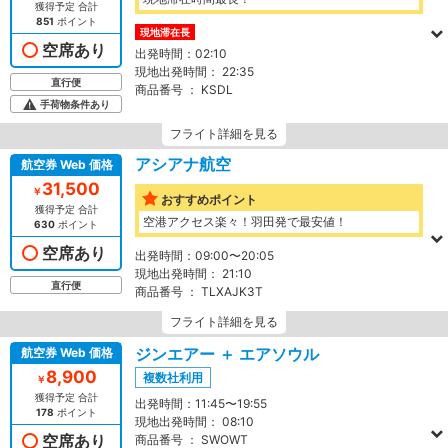
獲得予定 合計
851
ポイント
現地滞在長
空席あり
出発時間：
02:10
現地出発時間：
22:35
直行便
商品番号 ：
KSDL
手荷物条件あり
フライト詳細を見る
アシアナ航空
航空券 Web 価格
31,500
￥
おすすめポイント
獲得予定 合計
空港アクセス楽々！羽田発で最安値！
630
ポイント
空席あり
出発時間：
09:00〜20:05
現地出発時間：
21:10
直行便
商品番号 ：
TLXAJK3T
フライト詳細を見る
ジンエアー ＋ エアソウル
航空券 Web 価格
8,900
複数社利用
￥
獲得予定 合計
出発時間：
11:45〜19:55
178
ポイント
現地出発時間：
08:10
空席あり
商品番号 ：
SWOWT