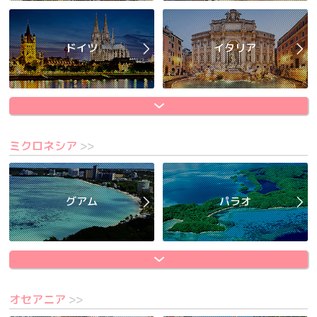
ドイツ
イタリア
ミクロネシア
>>
グアム
パラオ
オセアニア
>>