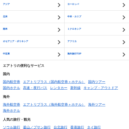
アジア
ヨーロッパ
北米
中米・カリブ
南米
ミクロネシア
オセアニア・ポリネシア
アフリカ
中近東
海外旅行TOP
エアトリの便利なサービス
国内
国内航空券
エアトリプラス（国内航空券＋ホテル）
国内ツアー
国内ホテル
高速・夜行バス
レンタカー
新幹線
キャンプ・アウトドア
海外
海外航空券
エアトリプラス（海外航空券＋ホテル）
海外ツアー
海外ホテル
人気の旅行・観光
ソウル旅行
釜山／プサン旅行
台北旅行
香港旅行
タイ旅行