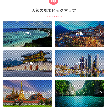
人気の都市ピックアップ
グアム
台北
ソウル
プサン
バンコク
プーケット