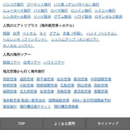
バンコク旅行
プーケット旅行
バリ島（デンパサール）旅行
ニューヨーク旅行
パリ旅行
ローマ旅行
ロンドン旅行
シドニー旅行
シンガポール観光
ドバイ観光
グアム観光
ハワイ観光
ロサンゼルス観光
人気のエアトリプラス（海外航空券＋ホテル）
韓国
台湾
ベトナム
タイ
グアム
大連（中国）
ハノイ（ベトナム）
ヘルシンキ（フィンランド）
シェリムアップ（カンボジア）
ホノルル（ハワイ）
人気の海外ツアー
韓国ツアー
台湾ツアー
ハワイツアー
地元空港から行く海外旅行
羽田空港
成田空港
新千歳空港
仙台空港
新潟空港
中部国際空港
静岡空港
小松空港
関西国際空港
広島空港
岡山空港
高松空港
福岡空港
北九州空港
佐賀空港
宮崎空港
鹿児島空港
那覇空港
海外航空券 取扱い航空会社
国際線航空券
ANA／全日空国際線予約
激安旅行
飛行機往復チケット
飛行機空席検索
TOP
よくある質問
サイトマップ