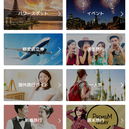
パワースポット
イベント
格安航空券
学生旅行
海外旅行ガイド
一人旅
新婚旅行
週末旅行