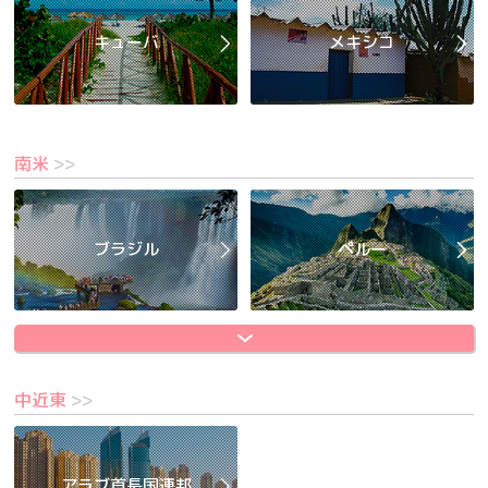
キューバ
メキシコ
南米
>>
ブラジル
ペルー
中近東
>>
アラブ首長国連邦