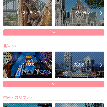
オーストラリア
ニュージーランド
北米
>>
アメリカ
カナダ
中米・カリブ
>>