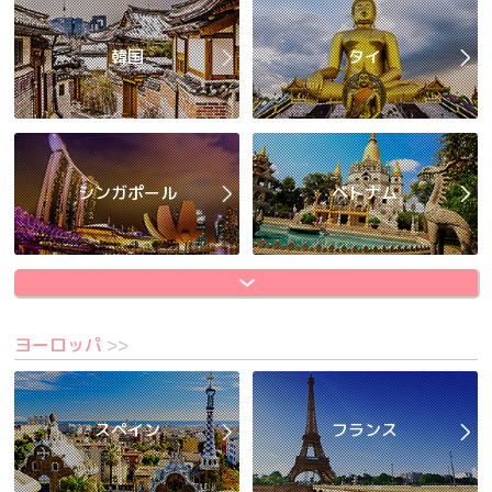
韓国
タイ
シンガポール
ベトナム
ヨーロッパ
>>
スペイン
フランス