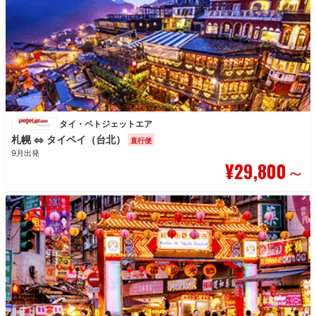
タイ・ベトジェットエア
札幌
タイペイ（台北）
⇔
直行便
9月出発
¥29,800
～