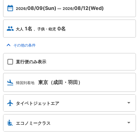
08/09
(Sun)
08/12
(Wed)
2026/
2026/
1名
0名
大人
子供・幼児
その他の条件
トグルを開く
直行便のみ表示
東京（成田・羽田）
帰国到着地