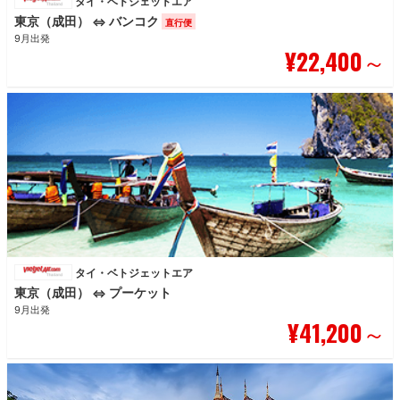
タイ・ベトジェットエア
東京（成田）
バンコク
⇔
直行便
9月出発
¥22,400
～
タイ・ベトジェットエア
東京（成田）
プーケット
⇔
9月出発
¥41,200
～