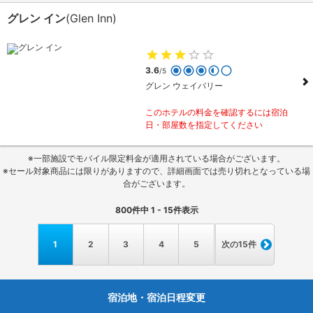
グレン イン
(Glen Inn)
3.6
/5
グレン ウェイバリー
このホテルの料金を確認するには宿泊
日・部屋数を指定してください
※一部施設でモバイル限定料金が適用されている場合がございます。
※セール対象商品には限りがありますので、詳細画面では売り切れとなっている場
合がございます。
800
件中
1 - 15
件表示
1
2
3
4
5
次の15件
宿泊地・宿泊日程変更