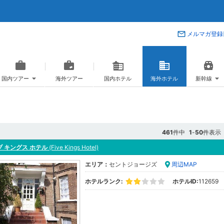
メルマガ登録
国内ツアー
海外ツアー
国内ホテル
海外ホテル
新幹線
461
件中
1
-
50
件表示
 キングス ホテル
(Five Kings Hotel)
エリア：
セントジョージズ
周辺MAP
ホテルランク:
ホテルID:
112659