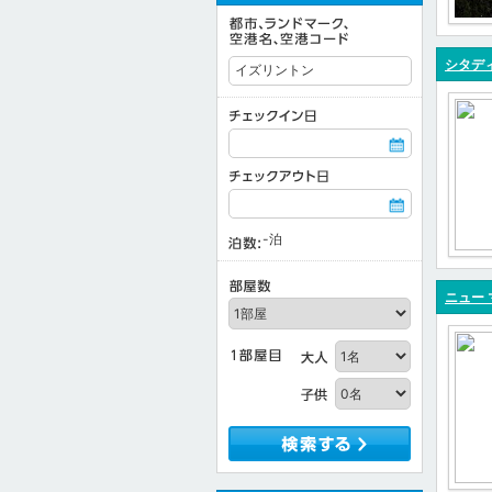
シタデ
-
泊
ニュー 