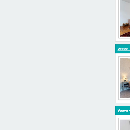
Veeve -
Veeve -