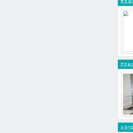
ザ Z 
アクセ
トラベ