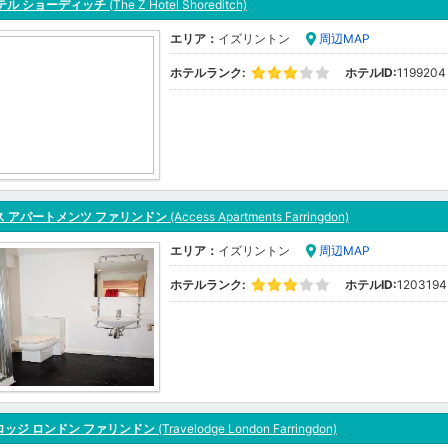
ホテル ショーディッチ
(The Z Hotel Shoreditch)
エリア：
イズリントン
周辺MAP
ホテルランク:
ホテルID:
1199204
ス アパートメンツ ファリンドン
(Access Apartments Farringdon)
エリア：
イズリントン
周辺MAP
ホテルランク:
ホテルID:
1203194
ロッジ ロンドン ファリンドン
(Travelodge London Farringdon)