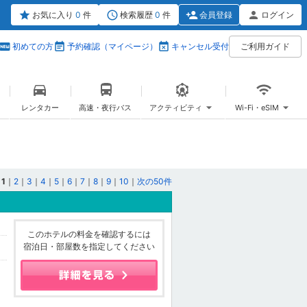
お気に入り
0
件
検索履歴
0
件
会員登録
ログイン
初めての方
予約確認（マイページ）
キャンセル受付
ご利用ガイド
レンタカー
高速・夜行バス
アクティビティ
Wi-Fi・eSIM
1
｜
2
｜
3
｜
4
｜
5
｜
6
｜
7
｜
8
｜
9
｜
10
｜
次の50件
このホテルの料金を確認するには
宿泊日・部屋数を指定してください