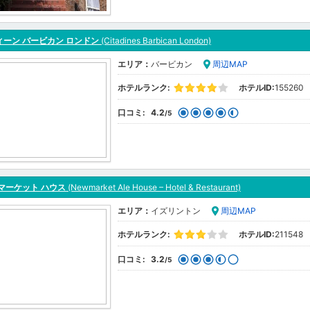
ィーン バービカン ロンドン
(Citadines Barbican London)
エリア：
バービカン
周辺MAP
ホテルランク:
ホテルID:
155260
口コミ:
4.2
/5
マーケット ハウス
(Newmarket Ale House – Hotel & Restaurant)
エリア：
イズリントン
周辺MAP
ホテルランク:
ホテルID:
211548
口コミ:
3.2
/5