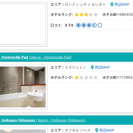
エリア：
ロンドン シティ センター
周辺MAP
ホテルランク:
ホテルID:
1560405
口コミ:
3.7
/5
 Pentonville Pad
(Veeve - Pentonville Pad)
エリア：
イズリントン
周辺MAP
ホテルランク:
ホテルID:
1713904
- Holloway Hideaway
(Veeve - Holloway Hideaway)
エリア：
タフネル パーク
周辺MAP