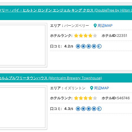
ツリー・バイ・ヒルトン ロンドン エンジェル キング クロス
(DoubleTree by Hilton 
エリア：
バーンズベリー
周辺MAP
ホテルランク:
ホテルID:
22351
口コミ:
4.2
/5
カルムブルワリータウンハウス
(Montcalm Brewery Townhouse)
エリア：
イズリントン
周辺MAP
ホテルランク:
ホテルID:
546746
口コミ:
4.3
/5