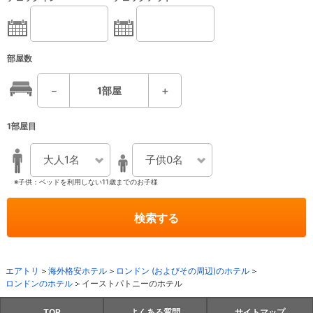
部屋数
－
1
部屋
＋
1部屋目
大人1名
子供0名
※子供：ベッドを利用しない11歳までのお子様
検索する
エアトリ
海外格安ホテル
ロンドン (およびその周辺)のホテル
ロンドンのホテル
イーストパトニーのホテル
TOP
よくある質問
サイトマップ