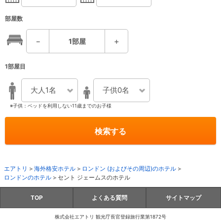
部屋数
－
1
部屋
＋
1部屋目
大人1名
子供0名
※子供：ベッドを利用しない11歳までのお子様
検索する
エアトリ
海外格安ホテル
ロンドン (およびその周辺)のホテル
ロンドンのホテル
セント ジェームスのホテル
TOP
よくある質問
サイトマップ
株式会社エアトリ 観光庁長官登録旅行業第1872号