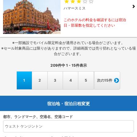
ハマースミス
このホテルの料金を確認するには宿泊
日・部屋数を指定してください
※一部施設でモバイル限定料金が適用されている場合がございます。
※セール対象商品には限りがありますので、詳細画面では売り切れとなっている場
合がございます。
209
件中
1 - 15
件表示
1
2
3
4
5
次の15件
宿泊地・宿泊日程変更
都市、ランドマーク、空港名、空港コード