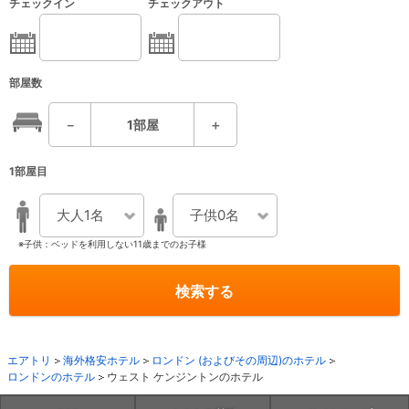
チェックイン
チェックアウト
部屋数
－
1
部屋
＋
1部屋目
大人1名
子供0名
※子供：ベッドを利用しない11歳までのお子様
検索する
エアトリ
海外格安ホテル
ロンドン (およびその周辺)のホテル
ロンドンのホテル
ウェスト ケンジントンのホテル