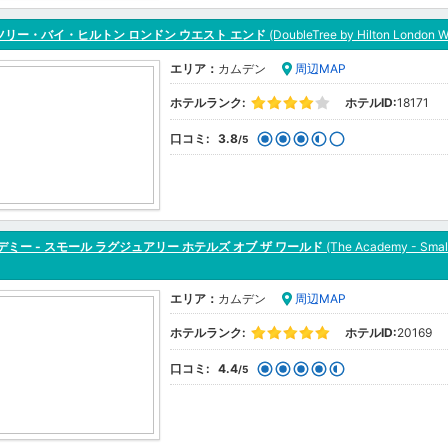
ツリー・バイ・ヒルトン ロンドン ウエスト エンド
(DoubleTree by Hilton London W
エリア：
カムデン
周辺MAP
ホテルランク:
ホテルID:
18171
口コミ:
3.8
/5
デミー - スモール ラグジュアリー ホテルズ オブ ザ ワールド
(The Academy - Small 
エリア：
カムデン
周辺MAP
ホテルランク:
ホテルID:
20169
口コミ:
4.4
/5