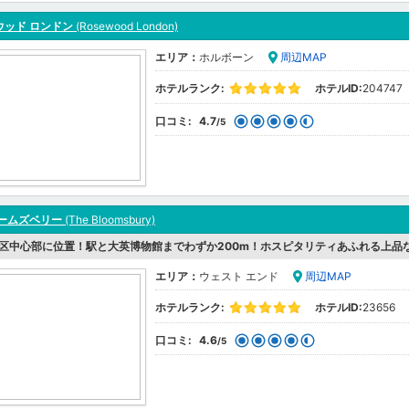
ウッド ロンドン
(Rosewood London)
エリア：
ホルボーン
周辺MAP
ホテルランク:
ホテルID:
204747
口コミ:
4.7
/5
ルームズベリー
(The Bloomsbury)
区中心部に位置！駅と大英博物館までわずか200m！ホスピタリティあふれる上品
エリア：
ウェスト エンド
周辺MAP
ホテルランク:
ホテルID:
23656
口コミ:
4.6
/5