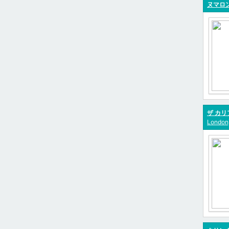
ヌマロ
ザ カリ
London