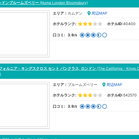
ンドンブルームズベリー
(Numa London Bloomsbury)
エリア：
カムデン
周辺MAP
ホテルランク:
ホテルID:
40400
口コミ:
3.9
/5
フォルニア - キングスクロス セント パンクラス, ロンドン
(The California - Kings 
)
エリア：
ブルームズベリー
周辺MAP
ホテルランク:
ホテルID:
542570
口コミ:
3.9
/5