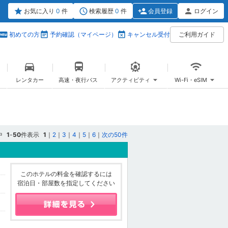
お気に入り
0
件
検索履歴
0
件
会員登録
ログイン
初めての方
予約確認（マイページ）
キャンセル受付
ご利用ガイド
レンタカー
高速・夜行バス
アクティビティ
Wi-Fi・eSIM
中
1
-
50
件表示
1
｜
2
｜
3
｜
4
｜
5
｜
6
｜
次の50件
このホテルの料金を確認するには
宿泊日・部屋数を指定してください