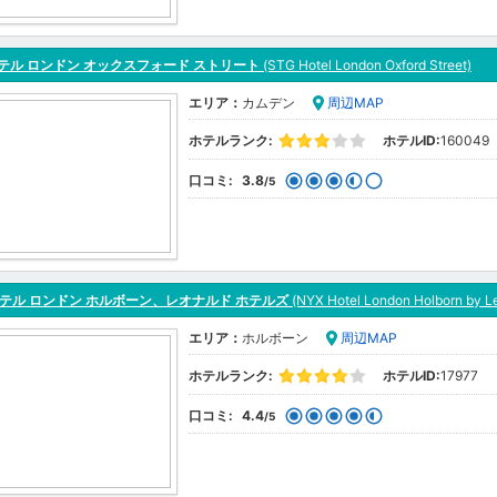
ホテル ロンドン オックスフォード ストリート
(STG Hotel London Oxford Street)
エリア：
カムデン
周辺MAP
ホテルランク:
ホテルID:
160049
口コミ:
3.8
/5
ホテル ロンドン ホルボーン、レオナルド ホテルズ
(NYX Hotel London Holborn by L
エリア：
ホルボーン
周辺MAP
ホテルランク:
ホテルID:
17977
口コミ:
4.4
/5