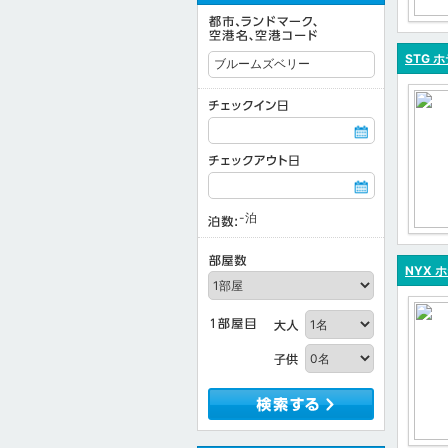
STG 
-
泊
NYX 