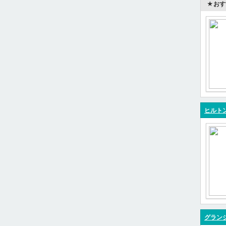
★おす
ヒルト
グラン