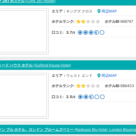
 261 ホステル
(Clink 261 Hostel)
エリア：
キングズ クロス
周辺MAP
ホテルランク:
ホテルID:
666767
口コミ:
3.7
/5
ード ハウス ホテル
(Guilford House Hotel)
エリア：
ウェスト エンド
周辺MAP
ホテルランク:
ホテルID:
686403
口コミ:
2.5
/5
ソン ブル ホテル、ロンドン ブルームズベリー
(Radisson Blu Hotel, London Blooms