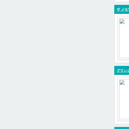
ザ メモ
グラン