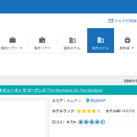
メルマガ登録
国内ツアー
海外ツアー
国内ホテル
海外ホテル
新幹線
256
件
タギュー オン ザ ガーデンズ
(The Montague On The Gardens)
エリア：
カムデン
周辺MAP
ホテルランク:
ホテルID:
143316
口コミ:
4.7
/5