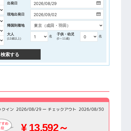
出発日
現地出発日
帰国到着地
大人
子供・幼児
名
名
(12歳以上)
(0～11歳)
検索する
ックイン
2026/08/29
チェックアウト
2026/08/30
¥ 13,592～