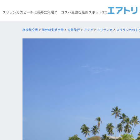
スリランカのビーチは意外に穴場？ コスパ最強な最新スポット3つ
格安航空券
>
海外格安航空券
>
海外旅行
>
アジア
>
スリランカ
>
スリランカのま