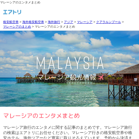
マレーシアのエンタメまとめ
格安航空券
>
海外格安航空券
>
海外旅行
>
アジア
>
マレーシア
>
クアラルンプール
>
マレーシアのまとめ
>
マレーシアのエンタメまとめ
マレーシアのエンタメまとめ
マレーシア旅行のエンタメに関する記事のまとめです。マレーシア旅行
の検索はエアトリにお任せください。マレーシア行きの格安航空券や格
安ホテル、海外ツアーなど豊富に取りそろえています。予約から決済ま