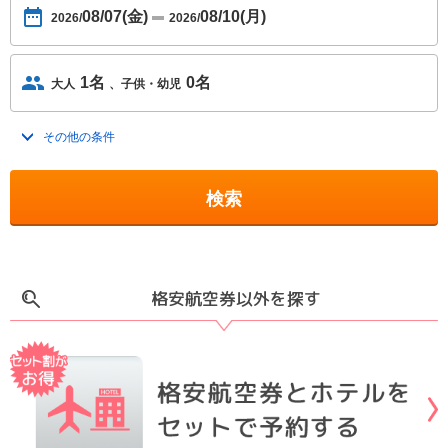
08/07(金)
08/10(月)
2026/
2026/
1名
0名
大人
子供・幼児
その他の条件
トグルを開く
検索
格安航空券以外を探す