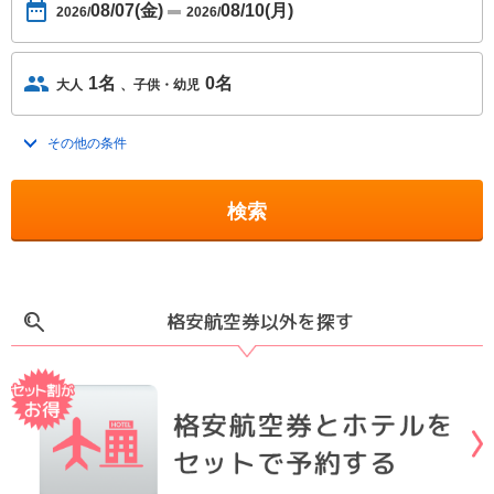
08/07(金)
08/10(月)
2026/
2026/
1名
0名
大人
子供・幼児
その他の条件
トグルを開く
検索
格安航空券以外を探す